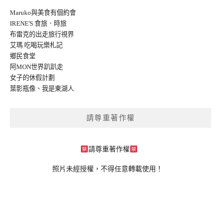
Maruko與美食有個約會
IRENE'S 食旅．時旅
布雷克的出走旅行視界
艾瑪 吃喝玩樂札記
鄉民食堂
阿MON世界趴趴走
女子的休假計劃
葉影瓶像
、
我是東湖人
請尊重著作權
請尊重著作權
照片未經授權，不得任意轉載使用！