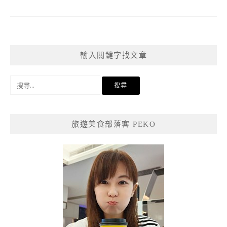
輸入關鍵字找文章
搜
尋
關
鍵
旅遊美食部落客 PEKO
字: