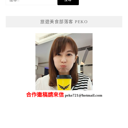
尋
關
鍵
旅遊美食部落客 PEKO
字:
合作邀稿請來信
peko721@hotmail.com