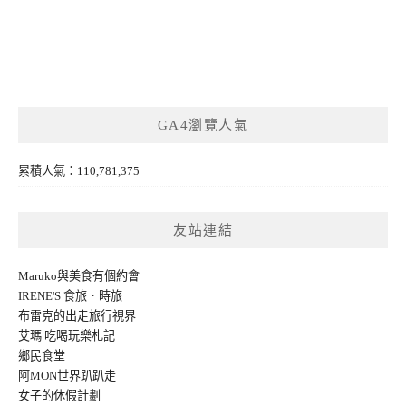
GA4瀏覽人氣
累積人氣：110,781,375
友站連結
Maruko與美食有個約會
IRENE'S 食旅．時旅
布雷克的出走旅行視界
艾瑪 吃喝玩樂札記
鄉民食堂
阿MON世界趴趴走
女子的休假計劃