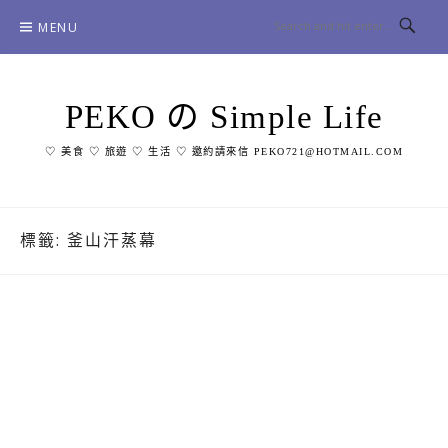
Skip
MENU
to
content
PEKO の Simple Life
♡ 美食 ♡ 旅遊 ♡ 生活 ♡ 邀約請來信 PEKO721@HOTMAIL.COM
標籤:
釜山汗蒸幕