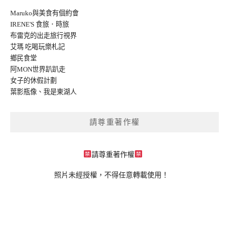
Maruko與美食有個約會
IRENE'S 食旅．時旅
布雷克的出走旅行視界
艾瑪 吃喝玩樂札記
鄉民食堂
阿MON世界趴趴走
女子的休假計劃
葉影瓶像
、
我是東湖人
請尊重著作權
請尊重著作權
照片未經授權，不得任意轉載使用！