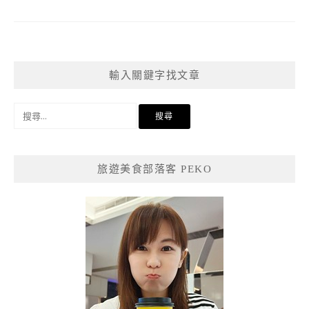
輸入關鍵字找文章
搜
尋
關
鍵
旅遊美食部落客 PEKO
字: