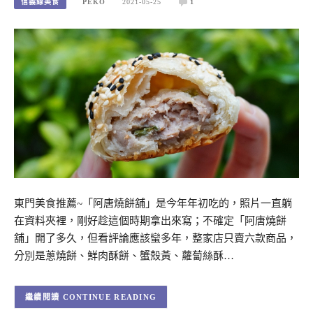
信義線美食
PEKO
2021-05-25
1
東門美食推薦~「阿唐燒餅舖」是今年年初吃的，照片一直躺
在資料夾裡，剛好趁這個時期拿出來寫；不確定「阿唐燒餅
舖」開了多久，但看評論應該蠻多年，整家店只賣六款商品，
分別是蔥燒餅、鮮肉酥餅、蟹殼黃、蘿蔔絲酥…
CONTINUE READING