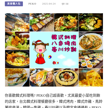
美食懶人包
PEKO
2025-04-24
14
你喜歡韓式料理嗎? PEKO自己超喜歡，尤其最愛小菜吃到飽
的店家，台北韓式料理餐廳很多，韓式烤肉、韓式炸雞、馬鈴
薯排骨湯、韓國一隻雞、春川炒雞以及韓定食通通有，PEKO