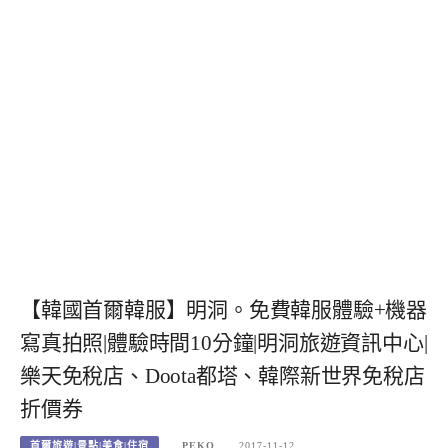
【韓國首爾韓服】明洞。免費韓服體驗+機器
寫真拍照|體驗時間10分鐘|明洞旅遊資訊中心|
樂天免稅店、Doota都塔、韓際新世界免稅店
折價券
首爾旅遊|景點|美食|住宿
PEKO
2017-11-12