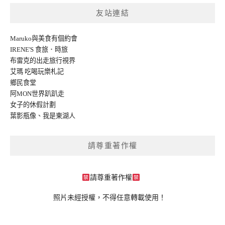
友站連結
Maruko與美食有個約會
IRENE'S 食旅．時旅
布雷克的出走旅行視界
艾瑪 吃喝玩樂札記
鄉民食堂
阿MON世界趴趴走
女子的休假計劃
葉影瓶像
、
我是東湖人
請尊重著作權
請尊重著作權
照片未經授權，不得任意轉載使用！