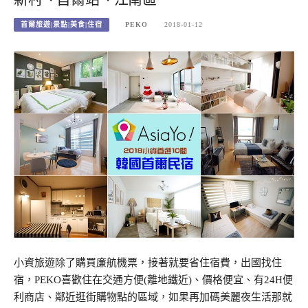
首爾旅遊|景點|美食|住宿
PEKO
2018-01-12
小資旅遊除了購買廉航機票，接著就要省住宿費，出國找住
宿，PEKO喜歡住在交通方便(離地鐵近)、價格便宜、有24H便
利商店、鄰近逛街購物點的區域，如果再加碼美麗夜生活那就