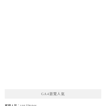
GA4瀏覽人氣
累積人氣：110,778,044