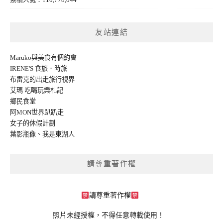
友站連結
Maruko與美食有個約會
IRENE'S 食旅．時旅
布雷克的出走旅行視界
艾瑪 吃喝玩樂札記
鄉民食堂
阿MON世界趴趴走
女子的休假計劃
葉影瓶像
、
我是東湖人
請尊重著作權
請尊重著作權
照片未經授權，不得任意轉載使用！