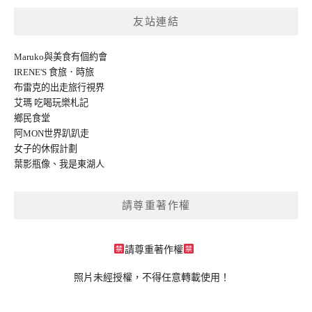
友站連結
Maruko與美食有個約會
IRENE'S 食旅．時旅
布雷克的出走旅行視界
艾瑪 吃喝玩樂札記
鄉民食堂
阿MON世界趴趴走
女子的休假計劃
葉影瓶像
、
我是東湖人
請尊重著作權
請尊重著作權
照片未經授權，不得任意轉載使用！