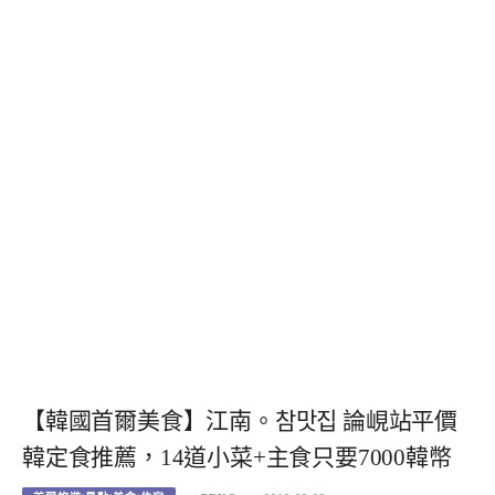
【韓國首爾美食】江南。참맛집 論峴站平價
韓定食推薦，14道小菜+主食只要7000韓幣