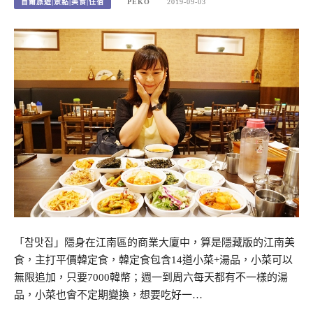
首爾旅遊|景點|美食|住宿
PEKO
2019-09-03
「참맛집」隱身在江南區的商業大廈中，算是隱藏版的江南美
食，主打平價韓定食，韓定食包含14道小菜+湯品，小菜可以
無限追加，只要7000韓幣；週一到周六每天都有不一樣的湯
品，小菜也會不定期變換，想要吃好一…