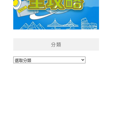
分類
分
類