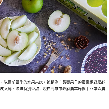
，以目前當季的水果來說，被稱為＂長壽果＂的蜜棗絕對是必
皮又薄，滋味特別香甜，現在高雄市政府農業局攜手燕巢區農