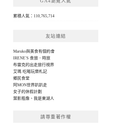
GA4瀏覽人氣
累積人氣：110,765,714
友站連結
Maruko與美食有個約會
IRENE'S 食旅．時旅
布雷克的出走旅行視界
艾瑪 吃喝玩樂札記
鄉民食堂
阿MON世界趴趴走
女子的休假計劃
葉影瓶像
、
我是東湖人
請尊重著作權