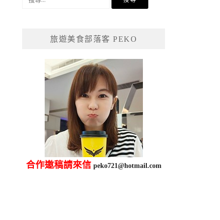
尋
關
鍵
旅遊美食部落客 PEKO
字:
合作邀稿請來信
peko721@hotmail.com