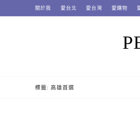
Skip
關於我
愛台北
愛台灣
愛購物
to
content
P
標籤:
高雄首選