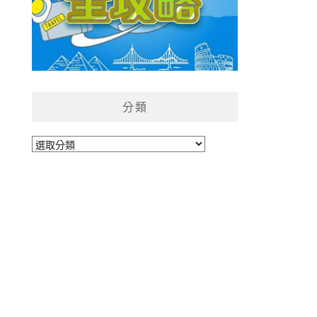
分類
分
類