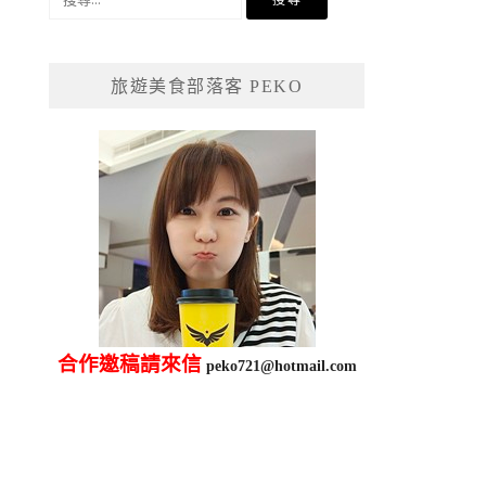
尋
關
鍵
旅遊美食部落客 PEKO
字:
合作邀稿請來信
peko721@hotmail.com