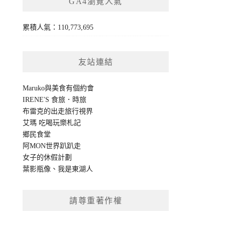
GA4瀏覽人氣
累積人氣：110,773,695
友站連結
Maruko與美食有個約會
IRENE'S 食旅．時旅
布雷克的出走旅行視界
艾瑪 吃喝玩樂札記
鄉民食堂
阿MON世界趴趴走
女子的休假計劃
葉影瓶像
、
我是東湖人
請尊重著作權