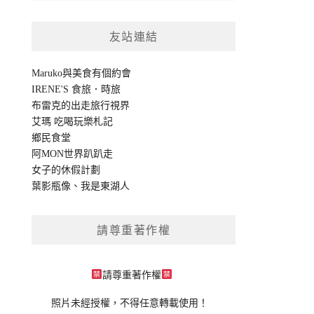
友站連結
Maruko與美食有個約會
IRENE'S 食旅．時旅
布雷克的出走旅行視界
艾瑪 吃喝玩樂札記
鄉民食堂
阿MON世界趴趴走
女子的休假計劃
葉影瓶像
、
我是東湖人
請尊重著作權
請尊重著作權
照片未經授權，不得任意轉載使用！