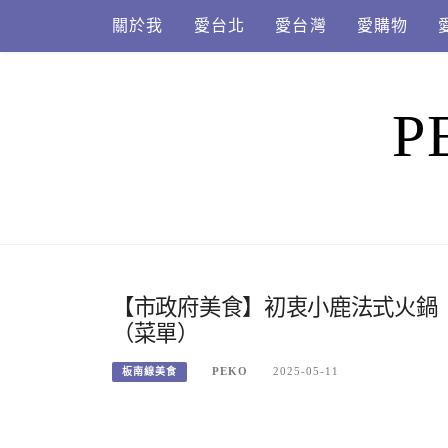
Skip
關於我
愛台北
愛台灣
愛購物
to
content
P
【市政府美食】初衷小鹿法式火鍋
（菜單）
PEKO
2025-05-11
板南線美食