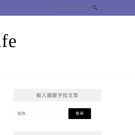
fe
輸入關鍵字找文章
搜
尋
關
鍵