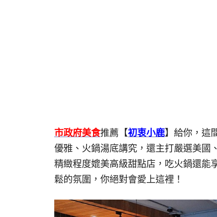
市政府美食
推薦【
初衷小鹿
】給你，這
優雅、火鍋湯底講究，還主打嚴選美國
精緻程度媲美高級甜點店，吃火鍋還能享受
鬆的氛圍，你絕對會愛上這裡！