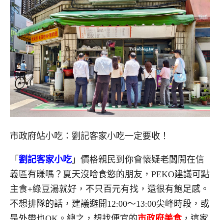
市政府站小吃：劉記客家小吃一定要收！
「
劉記客家小吃
」價格親民到你會懷疑老闆開在信
義區有賺嗎？夏天沒啥食慾的朋友，PEKO建議可點
主食+綠豆湯就好，不只百元有找，還很有飽足感。
不想排隊的話，建議避開12:00～13:00尖峰時段，或
是外帶也OK。總之，想找便宜的
市政府美食
，這家