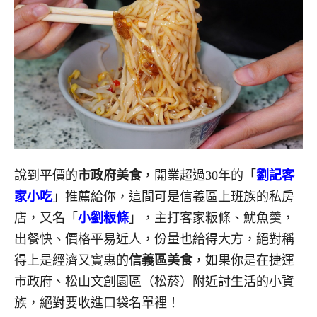
說到平價的
市政府美食
，開業超過30年的「
劉記客
家小吃
」推薦給你，這間可是信義區上班族的私房
店，又名「
小劉粄條
」，主打客家粄條、魷魚羹，
出餐快、價格平易近人，份量也給得大方，絕對稱
得上是經濟又實惠的
信義區美食
，如果你是在捷運
市政府、松山文創園區（松菸）附近討生活的小資
族，絕對要收進口袋名單裡！