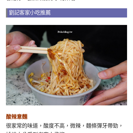
劉記客家小吃推薦
酸辣意麵
很家常的味道，酸度不高，微辣，麵條彈牙帶勁，