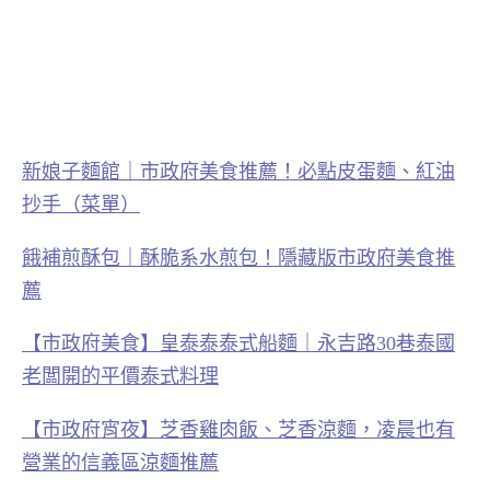
新娘子麵館｜市政府美食推薦！必點皮蛋麵、紅油
抄手（菜單）
餓補煎酥包｜酥脆系水煎包！隱藏版市政府美食推
薦
【市政府美食】皇泰泰泰式船麵｜永吉路30巷泰國
老闆開的平價泰式料理
【市政府宵夜】芝香雞肉飯、芝香涼麵，凌晨也有
營業的信義區涼麵推薦