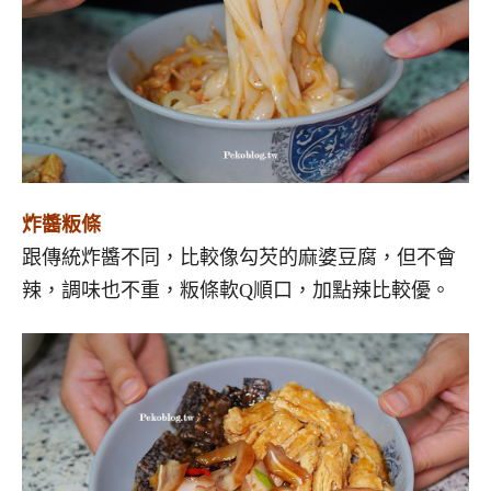
炸醬粄條
跟傳統炸醬不同，比較像勾芡的麻婆豆腐，但不會
辣，調味也不重，粄條軟Q順口，加點辣比較優。