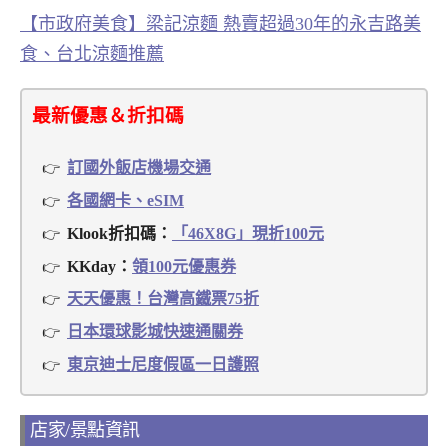
【市政府美食】梁記涼麵 熱賣超過30年的永吉路美
食、台北涼麵推薦
最新優惠＆折扣碼
訂國外飯店機場交通
各國網卡、eSIM
Klook折扣碼：
「46X8G」現折100元
KKday：
領100元優惠券
天天優惠！台灣高鐵票75折
日本環球影城快速通關券
東京迪士尼度假區一日護照
店家/景點資訊