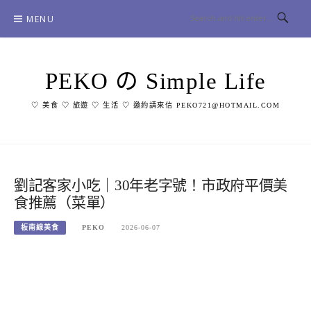
Skip
MENU
to
content
PEKO の Simple Life
♡ 美食 ♡ 旅遊 ♡ 生活 ♡ 邀約請來信 PEKO721@HOTMAIL.COM
劉記客家小吃｜30年老字號！市政府平價美
食推薦（菜單）
板南線美食
PEKO
2026-06-07