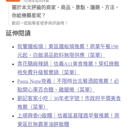
3位網友投票評論
關於本文評論的商家、商品、景點、議題、方法，
你給幾顆星呢？
歡迎一起點擊星號參與評論唷！
延伸閱讀
就饗鐵板燒｜東區鐵板燒推薦！商業午餐198
元起，白飯湯品飲料無限供應（菜單）
青花驕麻辣鍋｜信義A11美食推薦！穿紅綠戰
袍免費升級鴛鴦鍋（菜單）
Pasta Notte夜義｜不限時台北餐酒館推薦！必
點開心果百合麵、雞腿捲（菜單）
劉記客家小吃｜30年老字號！市政府平價美食
推薦（菜單）
上順興香Q飯糰｜信義區基隆路早餐推薦！原
東區巨無霸蔥油餅飯糰