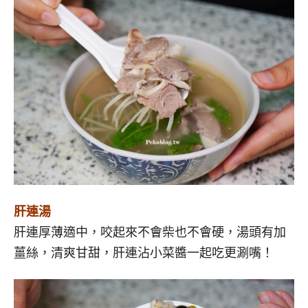
肝連湯
肝連厚薄適中，咬起來不會柴也不會硬，湯頭有加
薑絲，清爽甘甜，肝連沾小菜醬一起吃更涮嘴！