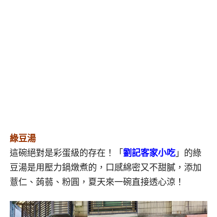
綠豆湯
這碗絕對是彩蛋級的存在！「
劉記客家小吃
」的綠
豆湯是用壓力鍋燉煮的，口感綿密又不甜膩，添加
薏仁、蒟蒻、粉圓，夏天來一碗直接透心涼！