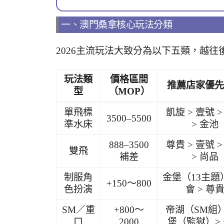
一、澳門桑拿核心玩法分類
2026主流玩法大致分為以下五類，越
玩法類
價格區間
推薦店家優先
型
（MOP）
單飛標
凱旋 > 壹號 
3500–5500
準水床
> 金池
888–3500
尊貴 > 壹號 
雙飛
補差
> 尚品
制服角
金堡（13主題）
+150～800
色扮演
會 > 尊
SM／重
+800～
帝湖（SM組）
口
2000
堡（監獄）>