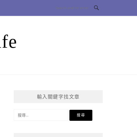
fe
輸入關鍵字找文章
搜
尋
關
鍵