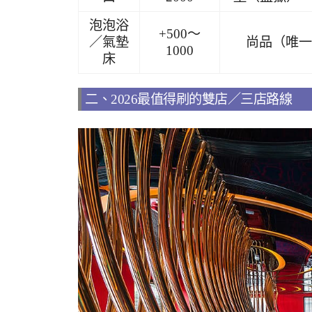
泡泡浴
+500～
／氣墊
尚品（唯一
1000
床
二、2026最值得刷的雙店／三店路線