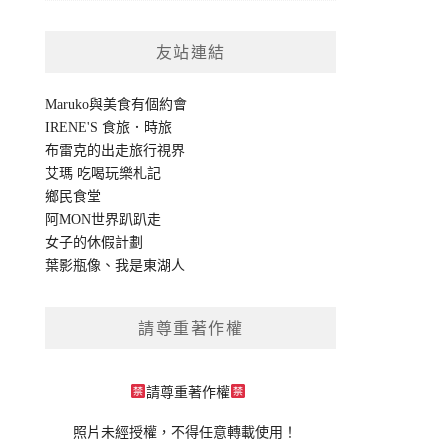
友站連結
Maruko與美食有個約會
IRENE'S 食旅．時旅
布雷克的出走旅行視界
艾瑪 吃喝玩樂札記
鄉民食堂
阿MON世界趴趴走
女子的休假計劃
葉影瓶像
、
我是東湖人
請尊重著作權
請尊重著作權
照片未經授權，不得任意轉載使用！