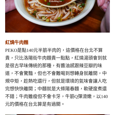
紅燒牛肉麵
PEKO是點140元半筋半肉的，這價格在台北不算
貴，只比洛陽街牛肉麵貴一點點，紅燒湯頭會到就
是很古早味傳統的那種，有醬油感跟辣豆瓣的味
道，不會驚豔，但也不會難喝到想轉身就離開，中
規中矩，趁熱吃還行，但就是環境的氣味會讓人吃
完想快快離開；中麵就是大條陽春麵，軟硬度煮還
不錯；牛肉雖瘦但不會卡牙，牛筋Q彈滑嫩，以140
元的價格在台北算是有過關。