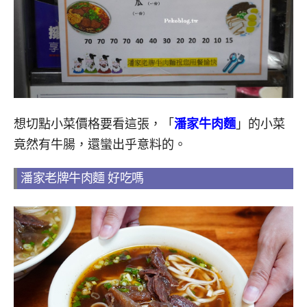
想切點小菜價格要看這張，「
潘家牛肉麵
」的小菜
竟然有牛腸，還蠻出乎意料的。
潘家老牌牛肉麵 好吃嗎