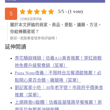
5/5 - (1 vote)
5
1位網友投票評論
關於本文評論的商家、商品、景點、議題、方法，
你給幾顆星呢？
歡迎一起點擊星號參與評論唷！
延伸閱讀
青花驕麻辣鍋｜信義A11美食推薦！穿紅綠戰
袍免費升級鴛鴦鍋（菜單）
Pasta Notte夜義｜不限時台北餐酒館推薦！必
點開心果百合麵、雞腿捲（菜單）
劉記客家小吃｜30年老字號！市政府平價美食
推薦（菜單）
上順興香Q飯糰｜信義區基隆路早餐推薦！原
東區巨無霸蔥油餅飯糰