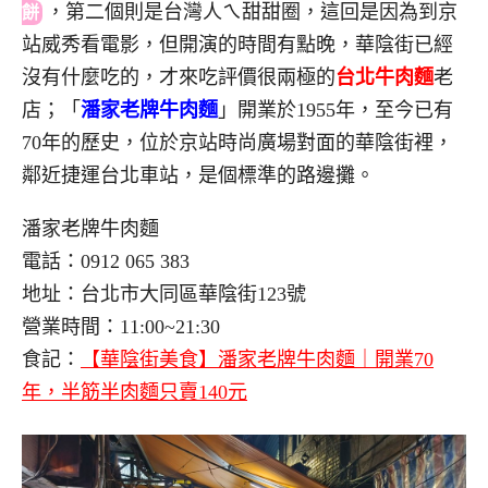
，
第二個則是台灣人ㄟ甜甜圈，這回是因為到京
餅
站威秀看電影，但開演的時間有點晚，華陰街已經
沒有什麼吃的，才來吃評價很兩極的
台北牛肉麵
老
店；「
潘家老牌牛肉麵
」開業於1955年，至今已有
70年的歷史，位於京站時尚廣場對面的華陰街裡，
鄰近捷運台北車站，是個標準的路邊攤。
潘家老牌牛肉麵
電話：0912 065 383
地址：台北市大同區華陰街123號
營業時間：11:00~21:30
食記：
【華陰街美食】潘家老牌牛肉麵｜開業70
年，半筋半肉麵只賣140元