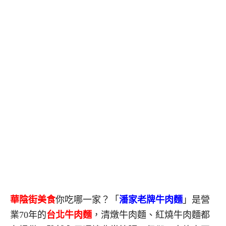
華陰街美食
你吃哪一家？「
潘家老牌牛肉麵
」是營
業70年的
台北牛肉麵
，清燉牛肉麵、紅燒牛肉麵都