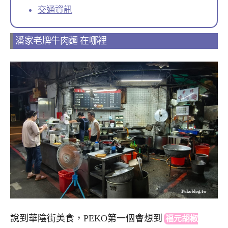
交通資訊
潘家老牌牛肉麵 在哪裡
說到華陰街美食，PEKO第一個會想
到
福元胡椒