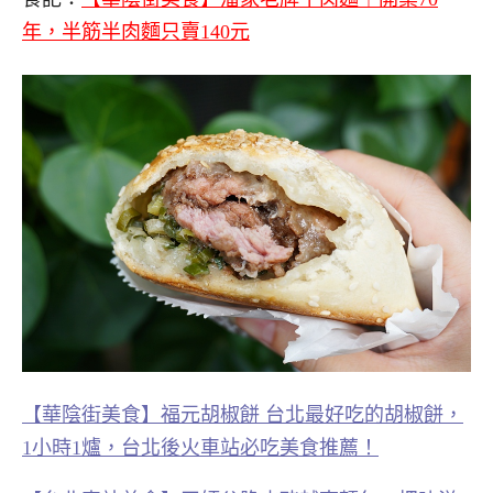
年，半筋半肉麵只賣140元
【華陰街美食】福元胡椒餅 台北最好吃的胡椒餅，
1小時1爐，台北後火車站必吃美食推薦！