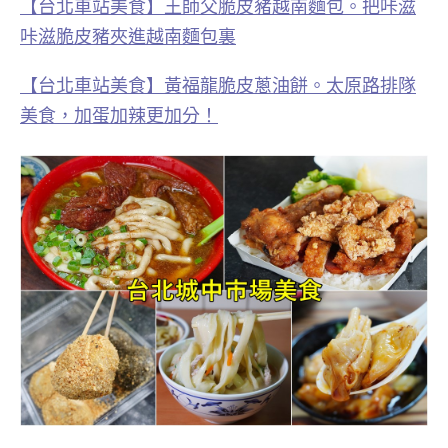
【台北車站美食】王師父脆皮豬越南麵包。把咔滋
咔滋脆皮豬夾進越南麵包裏
【台北車站美食】黃福龍脆皮蔥油餅。太原路排隊
美食，加蛋加辣更加分！