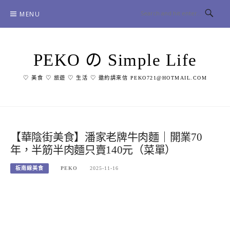
Skip
MENU
to
content
PEKO の Simple Life
♡ 美食 ♡ 旅遊 ♡ 生活 ♡ 邀約請來信 PEKO721@HOTMAIL.COM
【華陰街美食】潘家老牌牛肉麵｜開業70
年，半筋半肉麵只賣140元（菜單）
板南線美食
PEKO
2025-11-16