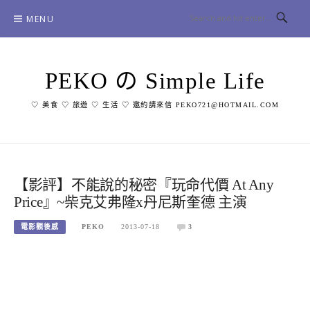
Skip
MENU
to
content
PEKO の Simple Life
♡ 美食 ♡ 旅遊 ♡ 生活 ♡ 邀約請來信 PEKO721@HOTMAIL.COM
【影評】不能說的秘密『玩命代價 At Any
Price』~柴克艾弗隆x丹尼斯奎德 主演
電影觀後感
PEKO
2013-07-18
3