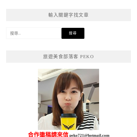
輸入關鍵字找文章
搜
尋
關
鍵
旅遊美食部落客 PEKO
字:
合作邀稿請來信
peko721@hotmail.com