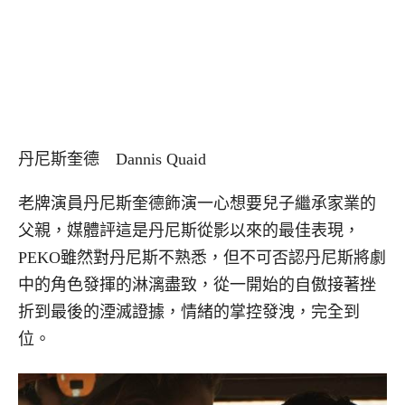
丹尼斯奎德 Dannis Quaid
老牌演員丹尼斯奎德飾演一心想要兒子繼承家業的
父親，媒體評這是丹尼斯從影以來的最佳表現，
PEKO雖然對丹尼斯不熟悉，但不可否認丹尼斯將劇
中的角色發揮的淋漓盡致，從一開始的自傲接著挫
折到最後的湮滅證據，情緒的掌控發洩，完全到
位。