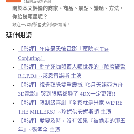
1位網友投票評論
關於本文評論的商家、商品、景點、議題、方法，
你給幾顆星呢？
歡迎一起點擊星號參與評論唷！
延伸閱讀
【影評】年度最恐怖電影『厲陰宅 The
Conjuring』
【影評】對抗死咖顛覆人類世界的『降魔戰警
R.I.P.D』~萊恩雷諾斯 主演
【影評】視覺聽覺雙重震撼『5月天諾亞方舟
3D電影』哭到眼睛都腫了 4DX一定更讚!!
【影評】限制級喜劇『全家就是米家 WE’RE
THE MILLERS』~珍妮佛安妮斯頓 主演
【影評】愛要及時，沒有如果『被偷走的那五
年』~張孝全 主演