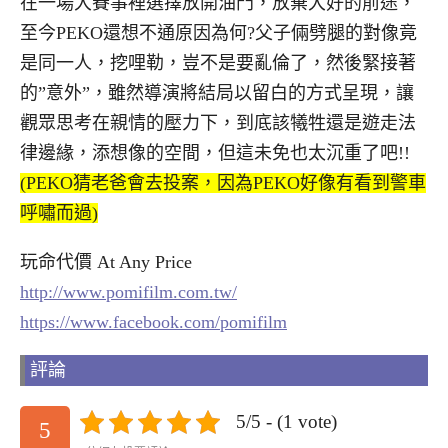
在一場大賽事裡選擇放開油門，放棄大好的前途，
至今PEKO還想不通原因為何?父子倆劈腿的對像竟
是同一人，挖哩勒，豈不是要亂倫了，然後緊接著
的”意外”，雖然導演將結局以留白的方式呈現，讓
觀眾思考在親情的壓力下，到底該犧牲還是遊走法
律邊緣，添想像的空間，但這未免也太沉重了吧!!
(PEKO猜老爸會去投案，因為PEKO好像有看到警車
呼嘯而過)
玩命代價 At Any Price
http://www.pomifilm.com.tw/
https://www.facebook.com/pomifilm
評論
5/5 - (1 vote)
5