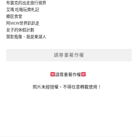
布雷克的出走旅行視界
艾瑪 吃喝玩樂札記
鄉民食堂
阿MON世界趴趴走
女子的休假計劃
葉影瓶像
、
我是東湖人
請尊重著作權
請尊重著作權
照片未經授權，不得任意轉載使用！