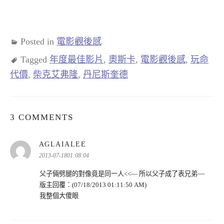
Posted in
電影觀後感
Tagged
年度最佳影片
,
奧斯卡
,
電影觀後感
,
玩命
代價
,
柴克艾弗隆
,
丹尼斯奎德
3 COMMENTS
表
AGLAIALEE
示:
2013-07-1801:08:04
父子倆劈腿的對像竟是同一人<<— 所以父子成了表兄弟~~
版主回覆：(07/18/2013 01:11:50 AM)
我整個大傻眼