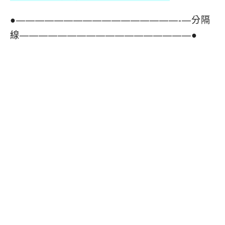
●—————————————————-
—
分隔
線
—
—————————————————●