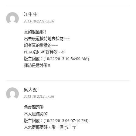
表
江牛牛
示:
2013-10-2202:03:36
真的很酷耶！
出去玩還被特地去採訪~~~
記者真的蠻猛的~~~
PEKO跟小可好棒呀~~!!
版主回覆：(10/22/2013 10:54:09 AM)
採訪是意外啦!!
表
吳大妮
示:
2013-10-2212:57:36
角度問題啦
本人臉滿尖的
版主回覆：(10/22/2013 06:07:10 PM)
人怎麼那麼好，啾一個ˋ(′ε‵")ˊ