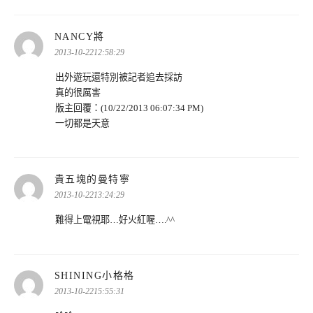
表
NANCY將
示:
2013-10-2212:58:29
出外遊玩還特別被記者追去採訪
真的很厲害
版主回覆：(10/22/2013 06:07:34 PM)
一切都是天意
表
貴五塊的曼特寧
示:
2013-10-2213:24:29
難得上電視耶…好火紅喔….^^
表
SHINING小格格
示:
2013-10-2215:55:31