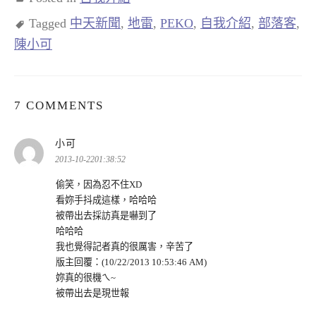
Tagged
中天新聞
,
地雷
,
PEKO
,
自我介紹
,
部落客
,
陳小可
7 COMMENTS
表
小可
示:
2013-10-2201:38:52
偷笑，因為忍不住XD
看妳手抖成這樣，哈哈哈
被帶出去採訪真是嚇到了
哈哈哈
我也覺得記者真的很厲害，辛苦了
版主回覆：(10/22/2013 10:53:46 AM)
妳真的很機ㄟ~
被帶出去是現世報