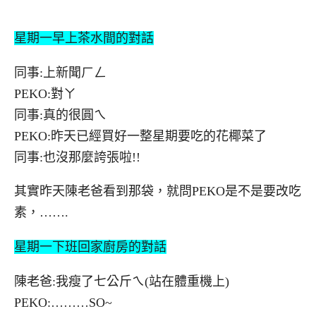
星期一早上茶水間的對話
同事:上新聞ㄏㄥ
PEKO:對ㄚ
同事:真的很圓ㄟ
PEKO:昨天已經買好一整星期要吃的花椰菜了
同事:也沒那麼誇張啦!!
其實昨天陳老爸看到那袋，就問PEKO是不是要改吃
素，…….
星期一下班回家廚房的對話
陳老爸:我瘦了七公斤ㄟ(站在體重機上)
PEKO:………SO~