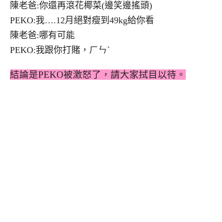
陳老爸:你還再滾花椰菜(邊笑邊搖頭)
PEKO:我….12月絕對瘦到49kg給你看
陳老爸:哪有可能
PEKO:我跟你打賭，ㄏㄣˋ
結論是PEKO被激怒了，請大家拭目以待。