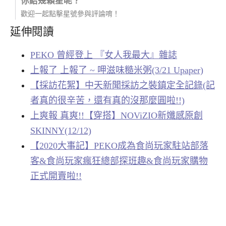
你給幾顆星呢？
歡迎一起點擊星號參與評論唷！
延伸閱讀
PEKO 曾經登上 『女人我最大』雜誌
上報了 上報了 ~ 呷滋味糙米粥(3/21 Upaper)
【採訪花絮】中天新聞採訪之裝鎮定全記錄(記
者真的很辛苦，還有真的沒那麼圓啦!!)
上爽報 真爽!!【穿搭】NOViZIO新孅感原創
SKINNY(12/12)
【2020大事記】PEKO成為食尚玩家駐站部落
客&食尚玩家瘋狂總部探班趣&食尚玩家購物
正式開賣啦!!