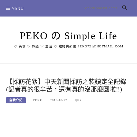
Skip
MENU
to
content
PEKO の Simple Life
♡ 美食 ♡ 旅遊 ♡ 生活 ♡ 邀約請來信 PEKO721@HOTMAIL.COM
【採訪花絮】中天新聞採訪之裝鎮定全記錄
(記者真的很辛苦，還有真的沒那麼圓啦!!)
自我介紹
PEKO
2013-10-22
7