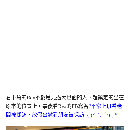
右下角的Rex不虧是見過大世面的人，超鎮定的坐在
原本的位置上，事後看Rex的FB寫著
“平常上班看老
闆被採訪，放假出遊看朋友被採訪 ╮(╯▽╰)╭”