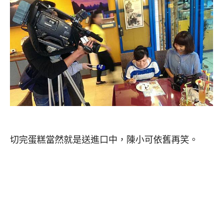
切完蛋糕當然就是送進口中，陳小可依舊再笑。