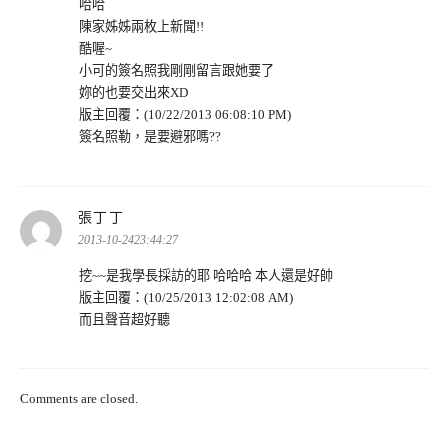
哈哈
陳家姊姊兩枚上新聞!!
酷喔~
小可的簽名照我剛剛留言跟她要了
妳的也要交出來XD
版主回覆：(10/22/2013 06:08:10 PM)
簽名照勒，是要避邪嗎??
表
張丁丁
示:
2013-10-2423:44:27
挖~~是我學長採訪的耶 哈哈哈 本人還是好帥
版主回覆：(10/25/2013 12:02:08 AM)
而且聲音超好聽
Comments are closed.