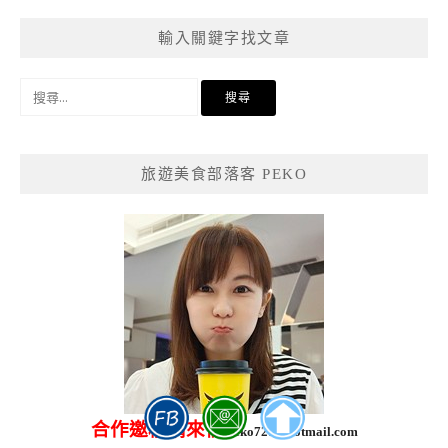
輸入關鍵字找文章
搜
尋
關
鍵
旅遊美食部落客 PEKO
字:
合作邀稿請來信
peko721@hotmail.com