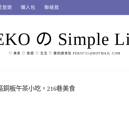
愛旅遊
懶人包
聯絡我
EKO の Simple Li
♡ 美食 ♡ 旅遊 ♡ 生活 ♡ 邀約請來信 PEKO721@HOTMAIL.COM
銅板午茶小吃，216巷美食