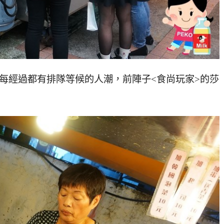
每每經過都有排隊等候的人潮，前陣子<食尚玩家>的莎