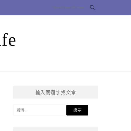
fe
輸入關鍵字找文章
搜
尋
關
鍵