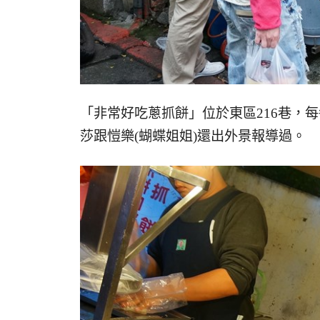
「非常好吃蔥抓餅」位於東區216巷，
莎跟愷樂(蝴蝶姐姐)還出外景報導過。