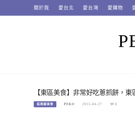
Skip
關於我
愛台北
愛台灣
愛購物
to
content
P
【東區美食】非常好吃蔥抓餅，東區
PEKO
2015-04-27
1
板南線美食