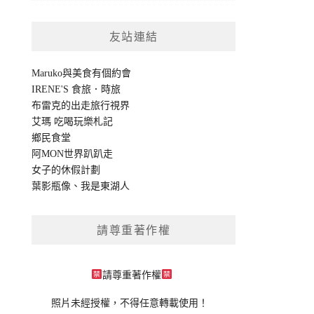
友站連結
Maruko與美食有個約會
IRENE'S 食旅．時旅
布雷克的出走旅行視界
艾瑪 吃喝玩樂札記
鄉民食堂
阿MON世界趴趴走
女子的休假計劃
葉影瓶像
、
我是東湖人
請尊重著作權
請尊重著作權
照片未經授權，不得任意轉載使用！