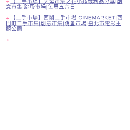
【二手市場】天母市集之花小錢戰利品分享|創
意市集|跳蚤市場|每周五六日
【二手市場】西鬧二手市場 CINEMARKET|西
門町二手市集|創意市集|跳蚤市場|臺北市電影主
題公園