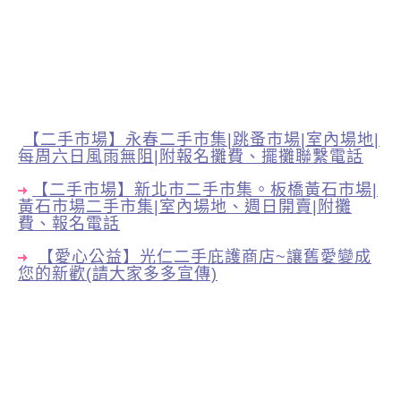
【二手市場】永春二手市集|跳蚤市場|室內場地|
每周六日風雨無阻|附報名攤費、擺攤聯繫電話
【二手市場】新北市二手市集。板橋黃石市場|
黃石市場二手市集|室內場地、週日開賣|附攤
費、報名電話
【愛心公益】光仁二手庇護商店~讓舊愛變成
您的新歡(請大家多多宣傳)