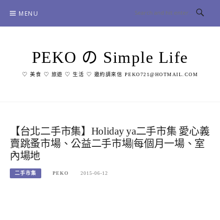
Skip
MENU
to
content
PEKO の Simple Life
♡ 美食 ♡ 旅遊 ♡ 生活 ♡ 邀約請來信 PEKO721@HOTMAIL.COM
【台北二手市集】Holiday ya二手市集 愛心義
賣跳蚤市場、公益二手市場|每個月一場、室
內場地
二手市集
PEKO
2015-06-12