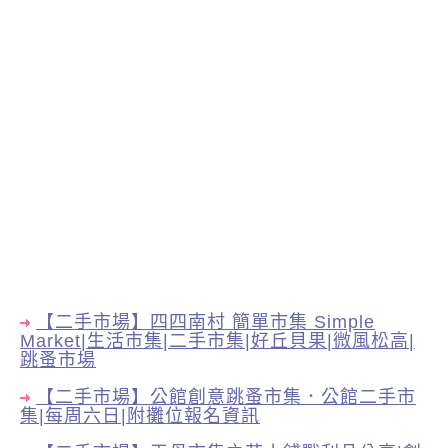
【二手市場】四四南村 簡單市集 Simple
Market|生活市集|二手市集|好丘貝果|微風松高|
跳蚤市場
【二手市場】公館創意跳蚤市集．公館二手市
集|每周六日|附攤位報名資訊