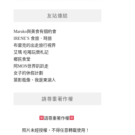
友站連結
Maruko與美食有個約會
IRENE'S 食旅．時旅
布雷克的出走旅行視界
艾瑪 吃喝玩樂札記
鄉民食堂
阿MON世界趴趴走
女子的休假計劃
葉影瓶像
、
我是東湖人
請尊重著作權
請尊重著作權
照片未經授權，不得任意轉載使用！