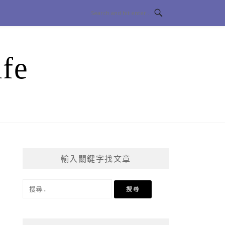
fe
輸入關鍵字找文章
搜
尋
關
鍵