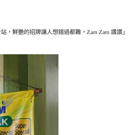
武吉士站，鮮艷的招牌讓人想錯過都難，Zam Zam 讚讚」