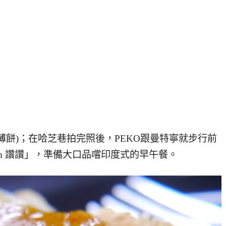
薄餅)；在哈芝巷拍完照後，PEKO跟曼特寧就步行前
am 讚讚」，準備大口品嚐印度式的早午餐。