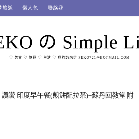
愛旅遊
懶人包
聯絡我
EKO の Simple Li
♡ 美食 ♡ 旅遊 ♡ 生活 ♡ 邀約請來信 PEKO721@HOTMAIL.COM
 讚讚 印度早午餐(煎餅配拉茶)+蘇丹回教堂|附