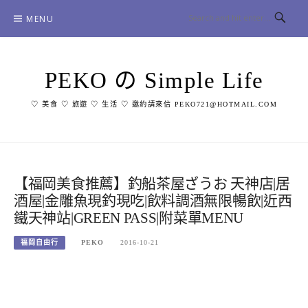
Skip
MENU
to
content
PEKO の Simple Life
♡ 美食 ♡ 旅遊 ♡ 生活 ♡ 邀約請來信 PEKO721@HOTMAIL.COM
【福岡美食推薦】釣船茶屋ざうお 天神店|居
酒屋|金雕魚現釣現吃|飲料調酒無限暢飲|近西
鐵天神站|GREEN PASS|附菜單MENU
福岡自由行
PEKO
2016-10-21