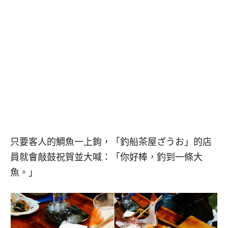
只要客人的鯛魚一上鉤，「釣船茶屋ざうお」的店
員就會敲鼓祝賀並大喊：「你好棒，釣到一條大
魚。」