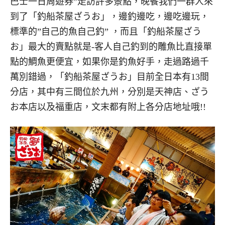
巴士一日周遊券”走訪許多景點，晚餐我們一群人來
到了「釣船茶屋ざうお」，邊釣邊吃，邊吃邊玩，
標準的”自己的魚自己釣” ，而且「釣船茶屋ざう
お」最大的賣點就是-客人自己釣到的雕魚比直接單
點的鯛魚更便宜，如果你是釣魚好手，走過路過千
萬別錯過，「釣船茶屋ざうお」目前全日本有13間
分店，其中有三間位於九州，分別是天神店、ざう
お本店以及福重店，文末都有附上各分店地址哦!!