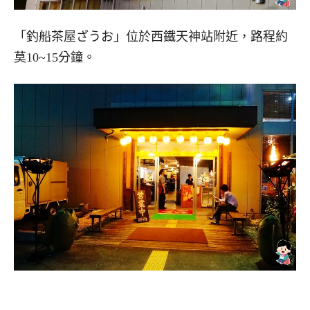
「釣船茶屋ざうお」位於西鐵天神站附近，路程約
莫10~15分鐘。