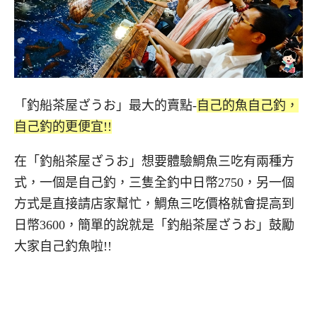
「釣船茶屋ざうお」最大的賣點-
自己的魚自己釣，
自己釣的更便宜!!
在「釣船茶屋ざうお」想要體驗鯛魚三吃有兩種方
式，一個是自己釣，三隻全釣中日幣2750，另一個
方式是直接請店家幫忙，鯛魚三吃價格就會提高到
日幣3600，簡單的說就是「釣船茶屋ざうお」鼓勵
大家自己釣魚啦!!