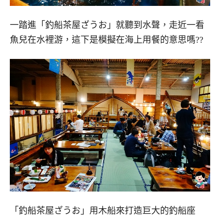
一踏進「釣船茶屋ざうお」就聽到水聲，走近一看
魚兒在水裡游，這下是模擬在海上用餐的意思嗎??
「釣船茶屋ざうお」用木船來打造巨大的釣船座