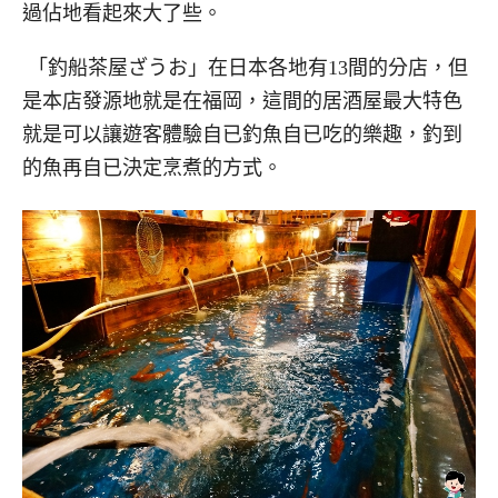
過佔地看起來大了些。
「釣船茶屋ざうお」在日本各地有13間的分店，但
是本店發源地就是在福岡，這間的居酒屋最大特色
就是可以讓遊客體驗自已釣魚自已吃的樂趣，釣到
的魚再自已決定烹煮的方式。