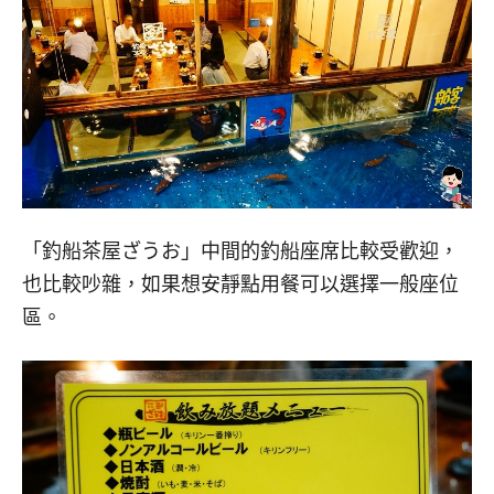
「釣船茶屋ざうお」中間的釣船座席比較受歡迎，
也比較吵雜，如果想安靜點用餐可以選擇一般座位
區。