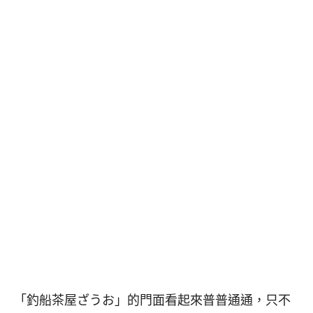
「釣船茶屋ざうお」的門面看起來普普通通，只不