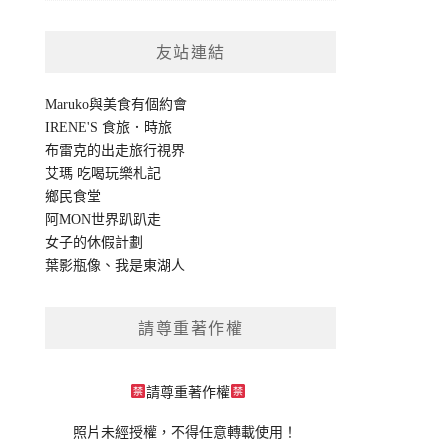
友站連結
Maruko與美食有個約會
IRENE'S 食旅．時旅
布雷克的出走旅行視界
艾瑪 吃喝玩樂札記
鄉民食堂
阿MON世界趴趴走
女子的休假計劃
葉影瓶像
、
我是東湖人
請尊重著作權
請尊重著作權
照片未經授權，不得任意轉載使用！