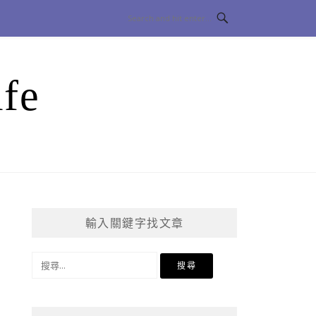
fe
輸入關鍵字找文章
搜
尋
關
鍵