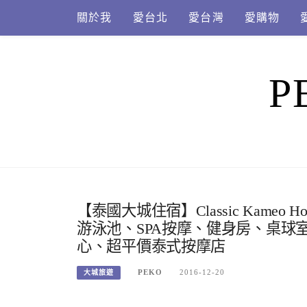
Skip
關於我
愛台北
愛台灣
愛購物
to
content
P
【泰國大城住宿】Classic Kameo Hote
游泳池、SPA按摩、健身房、桌球室、24H
心、超平價泰式按摩店
PEKO
2016-12-20
大城旅遊