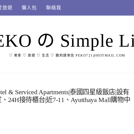
愛旅遊
懶人包
聯絡我
EKO の Simple Li
♡ 美食 ♡ 旅遊 ♡ 生活 ♡ 邀約請來信 PEKO721@HOTMAIL.COM
l & Serviced Apartments|泰國四星級飯店|設有
接待櫃台|近7-11、Ayutthaya Mall購物中