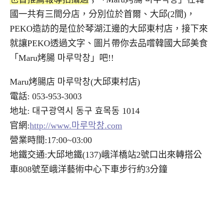
國一共有三間分店，分別位於首爾、大邱(2間)，
PEKO造訪的是位於琴湖江邊的大邱東村店，接下來
就讓PEKO透過文字、圖片帶你去品嚐韓國大邱美食
「Maru烤腸 마루막창」吧!!
Maru烤腸店 마루막창(大邱東村店)
電話: 053-953-3003
地址: 대구광역시 동구 효목동 1014
官網:
http://www.마루막창.com
營業時間:17:00~03:00
地鐵交通:大邱地鐵(137)峨洋橋站2號口出來轉搭公
車808號至峨洋藝術中心下車步行約3分鐘