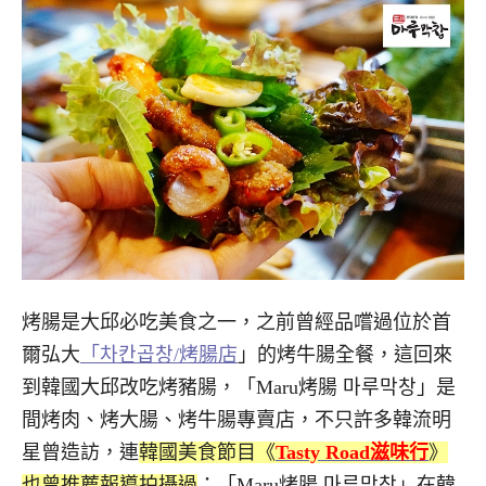
烤腸是大邱必吃美食之一，之前曾經品嚐過位於首
爾弘大
「차칸곱창/烤腸店
」的烤牛腸全餐，這回來
到韓國大邱改吃烤豬腸，「Maru烤腸 마루막창」是
間烤肉、烤大腸、烤牛腸專賣店，不只許多韓流明
星曾造訪，連
韓國美食節目《
Tasty Road滋味行
》
也曾推薦報導拍攝過
；「Maru烤腸 마루막창」在韓