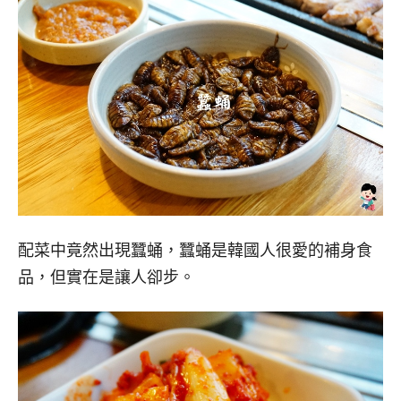
配菜中竟然出現蠶蛹，蠶蛹是韓國人很愛的補身食
品，但實在是讓人卻步。