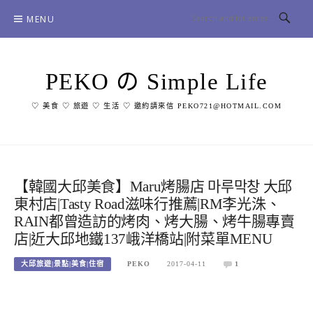
Skip
MENU
to
content
PEKO の Simple Life
♡ 美食 ♡ 旅遊 ♡ 生活 ♡ 邀約請來信 PEKO721@HOTMAIL.COM
【韓國大邱美食】Maru烤腸店 마루막창 大邱
東村店|Tasty Road滋味行推薦|RM李光洙、
RAIN都曾造訪的烤肉、烤大腸、烤牛腸專賣
店|近大邱地鐵137峨洋橋站|附菜單MENU
大邱旅遊|景點|美食|住宿
PEKO
2017-04-11
1