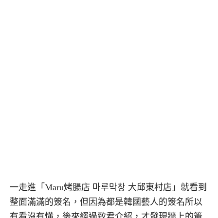
一走進「Maru烤腸店 마루막창 大邱東村店」就看到
整面滿滿的簽名，但因為都是韓國藝人的簽名所以
有看沒有懂，後來經過致君介紹，才發現牆上的簽