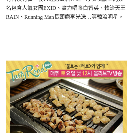
名包含人氣女團EXID、實力唱將白智英、韓流天王
RAIN、Running Man長頸鹿李光洙…等韓流明星。