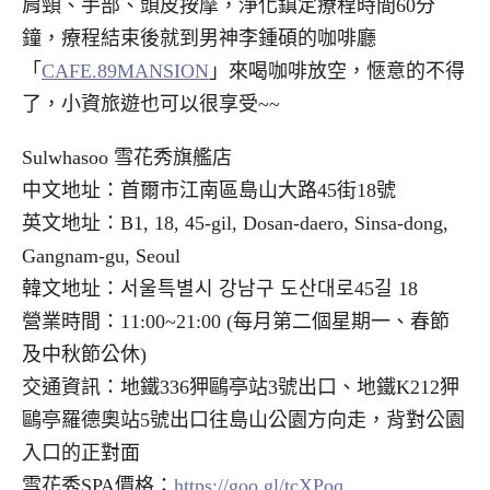
肩頸、手部、頭皮按摩，淨化鎮定療程時間60分
鐘，療程結束後就到男神李鍾碩的咖啡廳
「
CAFE.89MANSION
」來喝咖啡放空，愜意的不得
了，小資旅遊也可以很享受~~
Sulwhasoo 雪花秀旗艦店
中文地址：首爾市江南區島山大路45街18號
英文地址：B1, 18, 45-gil, Dosan-daero, Sinsa-dong,
Gangnam-gu, Seoul
韓文地址：서울특별시 강남구 도산대로45길 18
營業時間：11:00~21:00 (每月第二個星期一、春節
及中秋節公休)
交通資訊：地鐵336狎鷗亭站3號出口、地鐵K212狎
鷗亭羅德奧站5號出口往島山公園方向走，背對公園
入口的正對面
雪花秀SPA價格：
https://goo.gl/tcXPoq