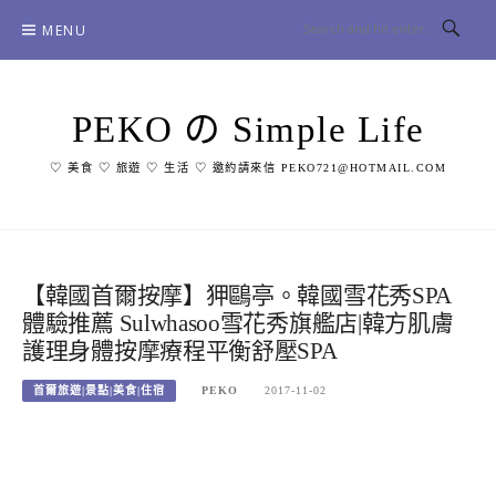
Skip
MENU
to
content
PEKO の Simple Life
♡ 美食 ♡ 旅遊 ♡ 生活 ♡ 邀約請來信 PEKO721@HOTMAIL.COM
【韓國首爾按摩】狎鷗亭。韓國雪花秀SPA
體驗推薦 Sulwhasoo雪花秀旗艦店|韓方肌膚
護理身體按摩療程平衡舒壓SPA
首爾旅遊|景點|美食|住宿
PEKO
2017-11-02