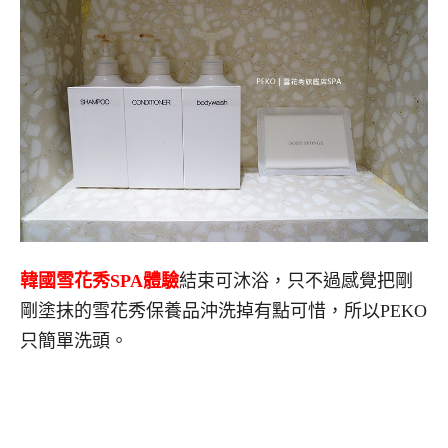
韓國雪花秀SPA體驗
結束可沐浴，只不過感覺把剛
剛塗抹的雪花秀保養品沖洗掉有點可惜，所以PEKO
只簡單洗頭。