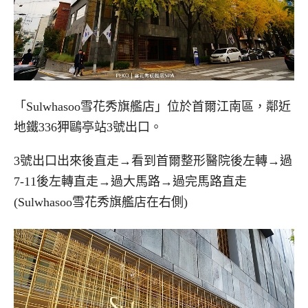
「Sulwhasoo雪花秀旗艦店」位於首爾江南區，鄰近
地鐵336狎鷗亭站3號出口。
3號出口出來後直走→看到首爾整形醫院後左轉→過
7-11後左轉直走→過大馬路→過完馬路直走
(Sulwhasoo雪花秀旗艦店在右側)