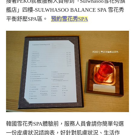
接著PEKO就被服務人員帶到「Sulwhasoo雪花秀旗
艦店」四樓-SULWHASOO BALANCE SPA 雪花秀
平衡舒壓SPA區。
預約雪花秀SPA
韓國雪花秀SPA體驗前，服務人員會請你簡單勾選
一份皮膚狀況諮詢表，好針對肌膚狀況、生活作