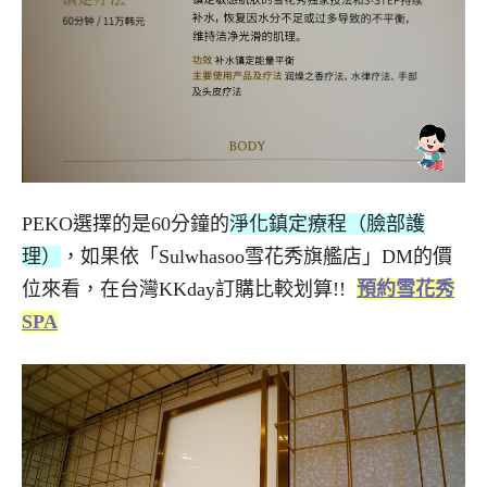
PEKO選擇的是60分鐘的
淨化鎮定療程（臉部護
理）
，如果依「Sulwhasoo雪花秀旗艦店」DM的價
位來看，在台灣KKday訂購比較划算!!
預約雪花秀
SPA