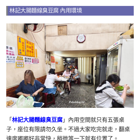
林記大腸麵線臭豆腐 內用環境
「
林記大腸麵線臭豆腐
」內用空間就只有五張桌
子，座位有限請勿久坐。不過大家吃完就走，翻桌
速度嘟嘟好非常快，稍微等一下就有位置了。