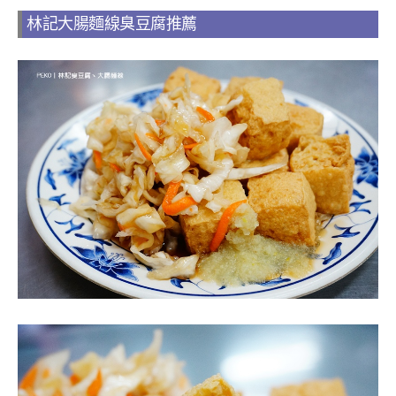
林記大腸麵線臭豆腐推薦