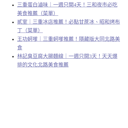
三重蛋白滷味｜一週只開4天！三和夜市必吃
美食推薦（菜單）
貳室｜三重冰店推薦！必點甘蔗冰、昭和烤布
丁（菜單）
王功蚵嗲｜三重蚵嗲推薦！隱藏版大同北路美
食
林記臭豆腐大腸麵線｜一週只開3天！天天爆
排的文化北路美食推薦