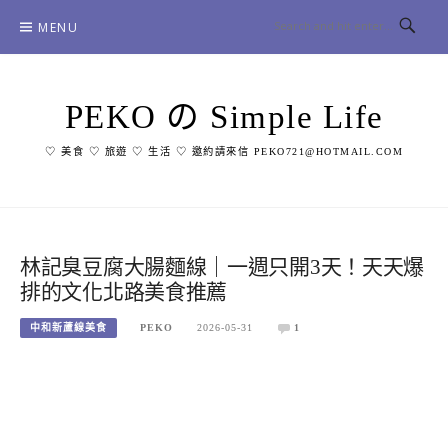
Skip
MENU
to
content
PEKO の Simple Life
♡ 美食 ♡ 旅遊 ♡ 生活 ♡ 邀約請來信 PEKO721@HOTMAIL.COM
林記臭豆腐大腸麵線｜一週只開3天！天天爆
排的文化北路美食推薦
中和新蘆線美食
PEKO
2026-05-31
1