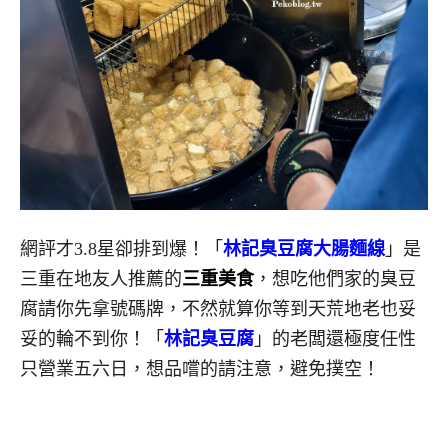
網評才3.8星卻排到爆！「
林記臭豆腐大腸麵線
」是
三重在地友人推薦的
三重美食
，想吃他們家的臭豆
腐請你先拿號碼牌，不然就算你等到天荒地老也妥
妥的輪不到你！「
林記臭豆腐
」的老闆還極度任性
只營業五六日，想品嚐的請注意，避免撲空！