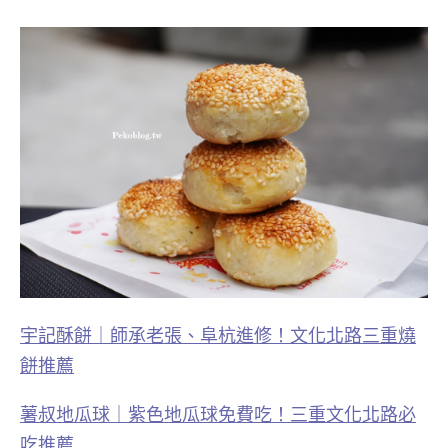
宇記酥餅｜師承老張、阜杭進修！文化北路三重燒
餅推薦
薯叔地瓜球｜紫色地瓜球免費吃！三重文化北路必
吃推薦