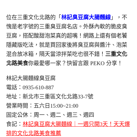
位在三重文化北路的「
林記臭豆腐大腸麵線
」，不
愧是老字號的三重臭豆腐名店
。外酥內軟的脆皮臭
豆腐，搭配酸甜泡菜真的超嘴
！網路上還有個老饕
隱藏版吃法，就是買回家後將臭豆腐與醬汁、泡菜
混合放冰箱，隔天當涼拌菜吃也很不錯
！
三重文化
北路美食
你最愛哪一家？快留言跟 PEKO 分享
！
林記大腸麵線臭豆腐
電話：0935-610-887
地址：新北市三重區文化北路33-7號
營業時間：五六日15:00~21:00
固定公休：周一、週二、週三、週四
食記：
林記臭豆腐大腸麵線｜一週只開3天！天天爆
排的文化北路美食推薦