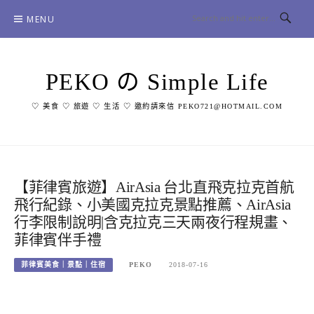
Skip
MENU
to
content
PEKO の Simple Life
♡ 美食 ♡ 旅遊 ♡ 生活 ♡ 邀約請來信 PEKO721@HOTMAIL.COM
【菲律賓旅遊】AirAsia 台北直飛克拉克首航
飛行紀錄、小美國克拉克景點推薦、AirAsia
行李限制說明|含克拉克三天兩夜行程規畫、
菲律賓伴手禮
菲律賓美食｜景點｜住宿
PEKO
2018-07-16