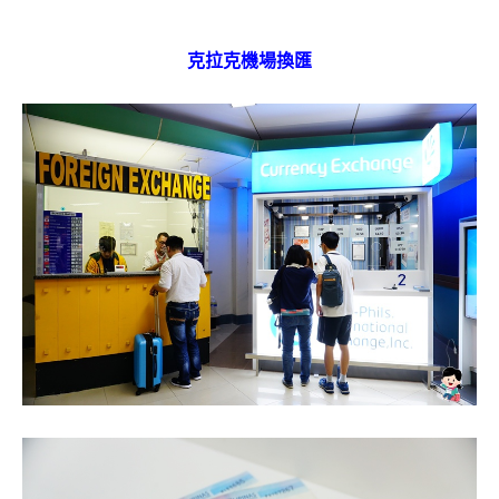
克拉克機場換匯