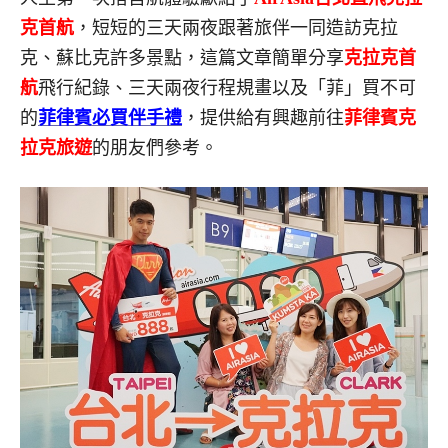
克首航
，短短的三天兩夜跟著旅伴一同造訪克拉
克、蘇比克許多景點，這篇文章簡單分享
克拉克首
航
飛行紀錄、三天兩夜行程規畫以及「菲」買不可
的
菲律賓必買伴手禮
，提供給有興趣前往
菲律賓克
拉克旅遊
的朋友們參考。