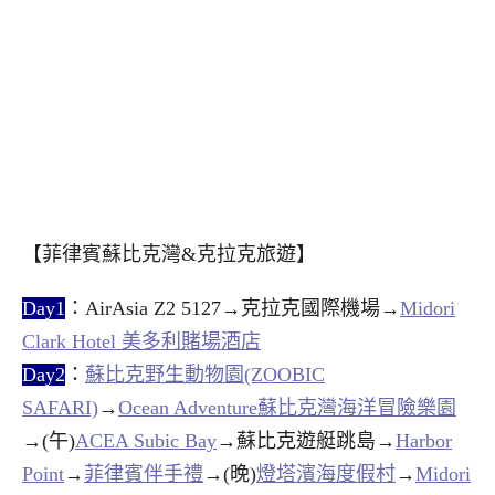
【菲律賓蘇比克灣&克拉克旅遊】
Day1
：AirAsia Z2 5127→克拉克國際機場→
Midori
Clark Hotel 美多利賭場酒店
Day2
：
蘇比克野生動物園(ZOOBIC
SAFARI)
→
Ocean Adventure蘇比克灣海洋冒險樂園
→(午)
ACEA Subic Bay
→蘇比克遊艇跳島→
Harbor
Point
→
菲律賓伴手禮
→(晚)
燈塔濱海度假村
→
Midori