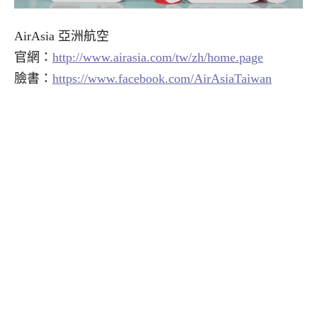
AirAsia 亞洲航空
官網：
http://www.airasia.com/tw/zh/home.page
臉書：
https://www.facebook.com/AirAsiaTaiwan