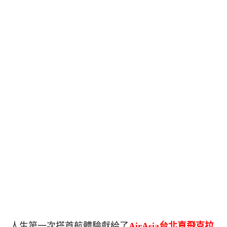
人生第一次搭首航體驗獻給了
AirAsia台北直飛克拉