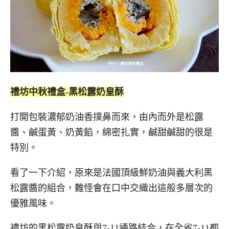
禮坊中秋禮盒-黑松露奶皇酥
打開包裝濃郁奶油香撲鼻而來，由內而外是松露
醬、鹹蛋黃、奶黃餡，綿密扎實，鹹甜鹹甜的很是
特別。
看了一下介紹，原來是法國頂級鮮奶油與義大利黑
松露醬的組合，難怪會在口中交織出這般多層次的
優雅風味。
禮坊的黑松露奶皇酥與7-11通路結合，在全省7-11都