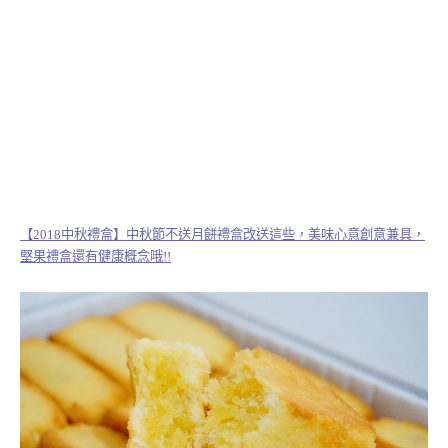
【2018中秋禮盒】中秋節不送月餅禮盒改送這些，美味心意創意兼具，
堅果禮盒還有健康概念哦!!