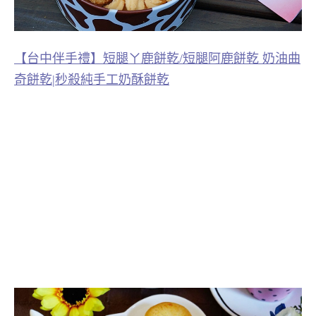
【台中伴手禮】短腿ㄚ鹿餅乾/短腿阿鹿餅乾 奶油曲
奇餅乾|秒殺純手工奶酥餅乾