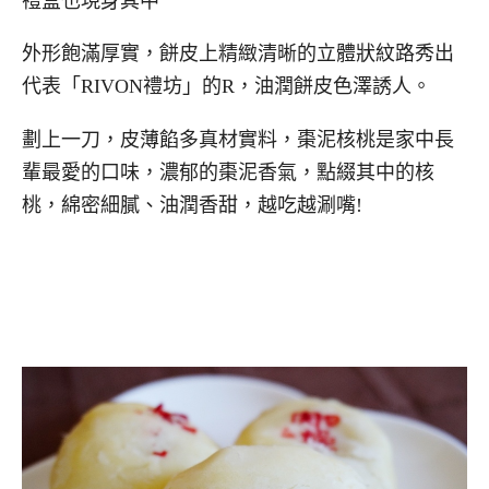
禮盒也現身其中
外形飽滿厚實，餅皮上精緻清晰的立體狀紋路秀出
代表「RIVON禮坊」的R，油潤餅皮色澤誘人。
劃上一刀，皮薄餡多真材實料，棗泥核桃是家中長
輩最愛的口味，濃郁的棗泥香氣，點綴其中的核
桃，綿密細膩、油潤香甜，越吃越涮嘴!