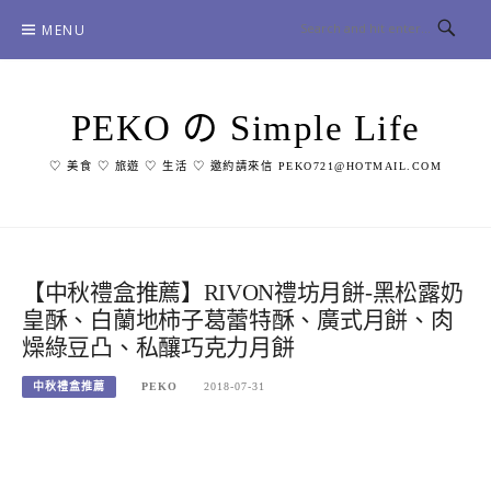
Skip
MENU
to
content
PEKO の Simple Life
♡ 美食 ♡ 旅遊 ♡ 生活 ♡ 邀約請來信 PEKO721@HOTMAIL.COM
【中秋禮盒推薦】RIVON禮坊月餅-黑松露奶
皇酥、白蘭地柿子葛蕾特酥、廣式月餅、肉
燥綠豆凸、私釀巧克力月餅
中秋禮盒推薦
PEKO
2018-07-31