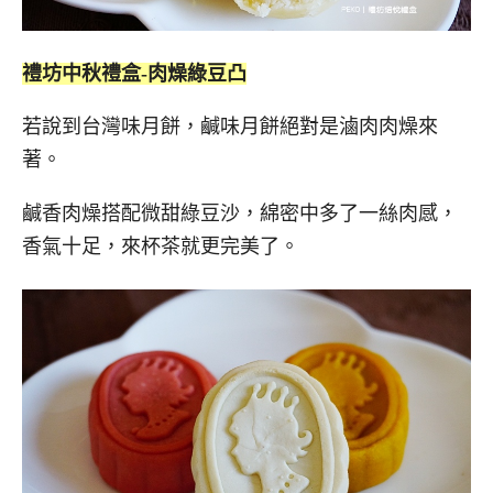
禮坊中秋禮盒-肉燥綠豆凸
若說到台灣味月餅，鹹味月餅絕對是滷肉肉燥來
著。
鹹香肉燥搭配微甜綠豆沙，綿密中多了一絲肉感，
香氣十足，來杯茶就更完美了。