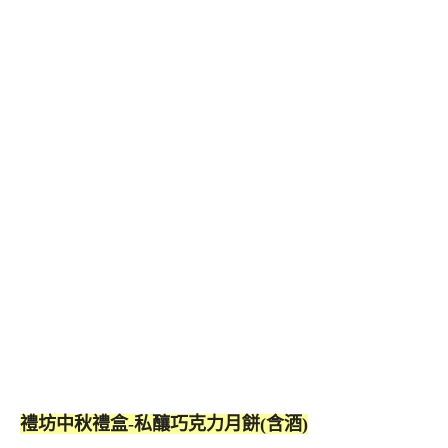
禮坊中秋禮盒-私釀巧克力月餅(含酒)