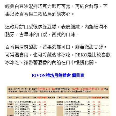
經典白豆沙混拌巧克力跟可可膏，再結合鮮莓、芒
果以及百香果三款私房酒釀夾心。
這款月餅口感很像綠豆糕，表皮細緻，內餡細潤不
黏牙，古早味的口感，西式的口味。
百香果清爽酸甜，芒果濃郁可口，鮮莓微甜甘醇，
可常溫食用，也可冷藏後冰冰吃，PEKO是比較喜歡
冰冰吃，讓帶著酒香的內餡在口中慢慢化開。
RIVON禮坊月餅禮盒 價目表