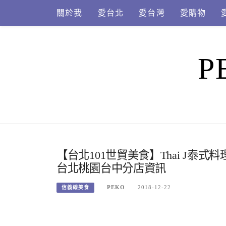
Skip
關於我
愛台北
愛台灣
愛購物
to
content
P
【台北101世貿美食】Thai J泰式料
台北桃園台中分店資訊
PEKO
2018-12-22
信義線美食