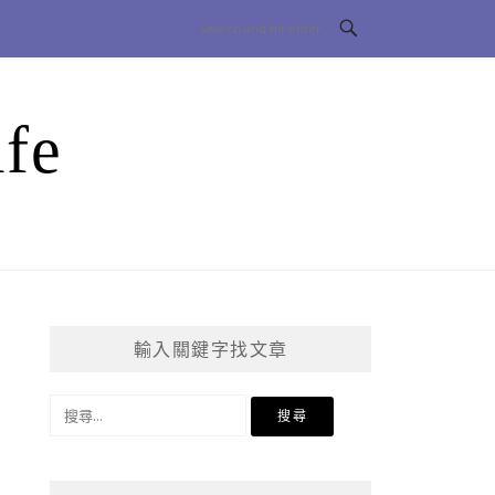
fe
輸入關鍵字找文章
搜
尋
關
鍵