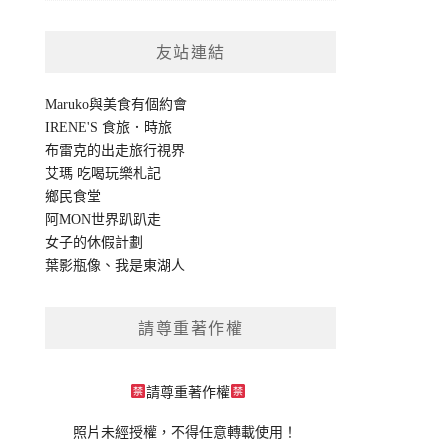
友站連結
Maruko與美食有個約會
IRENE'S 食旅．時旅
布雷克的出走旅行視界
艾瑪 吃喝玩樂札記
鄉民食堂
阿MON世界趴趴走
女子的休假計劃
葉影瓶像
、
我是東湖人
請尊重著作權
請尊重著作權
照片未經授權，不得任意轉載使用！