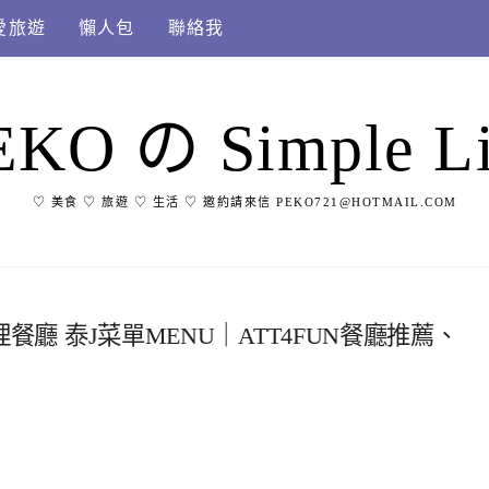
愛旅遊
懶人包
聯絡我
EKO の Simple Li
♡ 美食 ♡ 旅遊 ♡ 生活 ♡ 邀約請來信 PEKO721@HOTMAIL.COM
理餐廳 泰J菜單MENU｜ATT4FUN餐廳推薦、