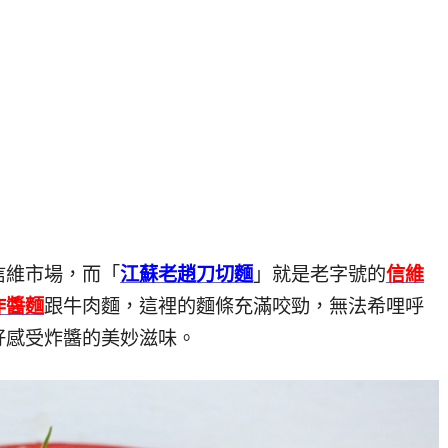
信維市場，而「
江蘇老趙刀切麵
」就是老字號的
信維
炸醬麵
跟牛肉麵，這裡的麵條充滿咬勁，無法希哩呼
好感受炸醬的美妙滋味。