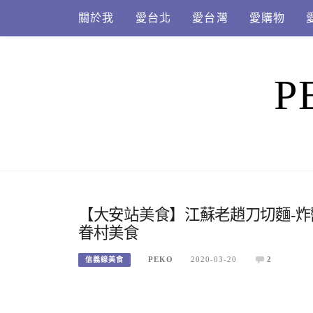
Skip
關於我
愛台北
愛台灣
愛購物
to
content
P
【大安站美食】江蘇老趙刀切麵-
眷村美食
PEKO
2020-03-20
2
信義線美食