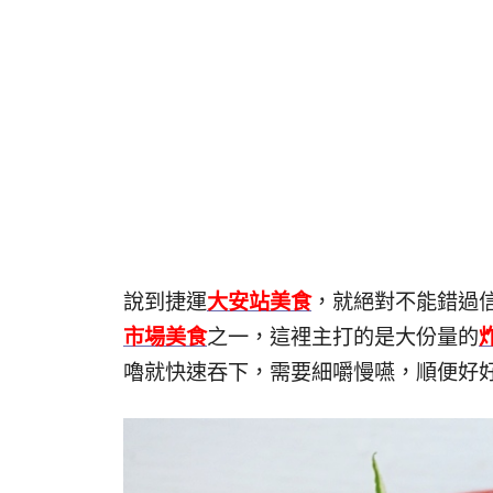
說到捷運
大安站美食
，就絕對不能錯過
市場美食
之一，這裡主打的是大份量的
嚕就快速吞下，需要細嚼慢嚥，順便好