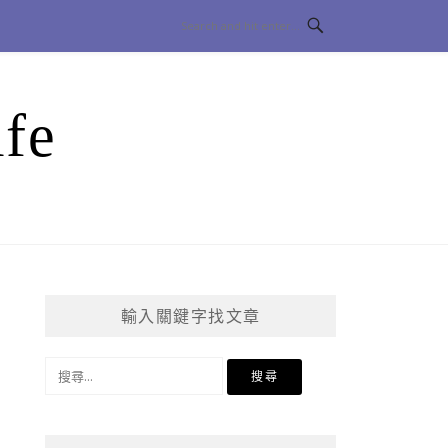
fe
輸入關鍵字找文章
搜
尋
關
鍵