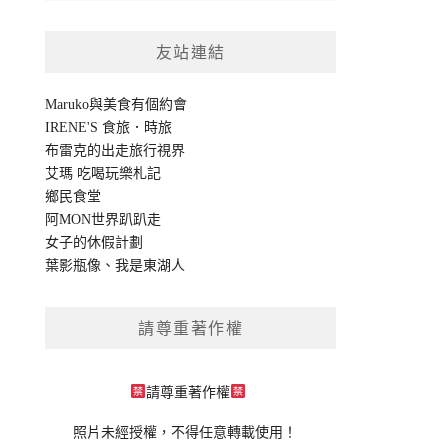
友站連結
Maruko與美食有個約會
IRENE'S 食旅．時旅
布雷克的出走旅行視界
艾瑪 吃喝玩樂札記
鄉民食堂
阿MON世界趴趴走
女子的休假計劃
葉影瓶像
、
我是東湖人
請尊重著作權
請尊重著作權
照片未經授權，不得任意轉載使用！