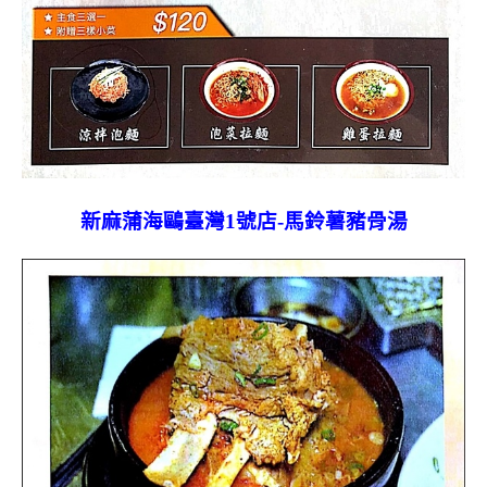
新麻蒲海鷗臺灣1號店-馬鈴薯豬骨湯