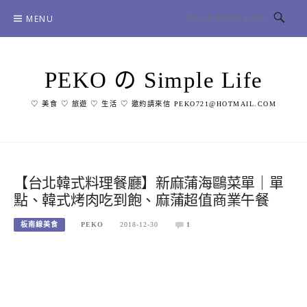
Skip
MENU
to
content
PEKO の Simple Life
♡ 美食 ♡ 旅遊 ♡ 生活 ♡ 邀約請來信 PEKO721@HOTMAIL.COM
【台北韓式料理餐廳】新麻蒲海鷗菜單｜單
點、韓式烤肉吃到飽、麻蒲超值商業午餐
板南線美食
PEKO
2018-12-30
1