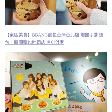
【東區美食】BBANG麵包台灣台北店 爆餡手撕麵
包，韓國麵包吐司店 빠아앙家