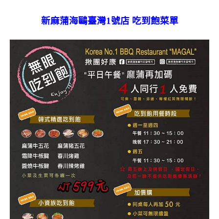
新麻蒲海鷗臺灣1號店 吃到飽菜單