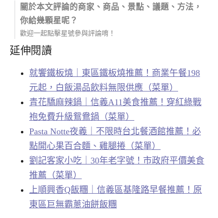
關於本文評論的商家、商品、景點、議題、方法，
你給幾顆星呢？
歡迎一起點擊星號參與評論唷！
延伸閱讀
就饗鐵板燒｜東區鐵板燒推薦！商業午餐198
元起，白飯湯品飲料無限供應（菜單）
青花驕麻辣鍋｜信義A11美食推薦！穿紅綠戰
袍免費升級鴛鴦鍋（菜單）
Pasta Notte夜義｜不限時台北餐酒館推薦！必
點開心果百合麵、雞腿捲（菜單）
劉記客家小吃｜30年老字號！市政府平價美食
推薦（菜單）
上順興香Q飯糰｜信義區基隆路早餐推薦！原
東區巨無霸蔥油餅飯糰