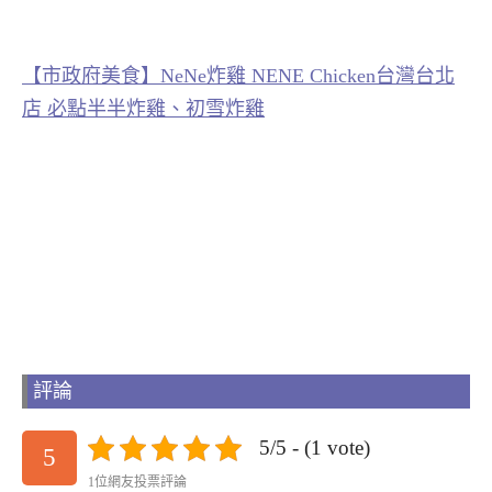
【市政府美食】NeNe炸雞 NENE Chicken台灣台北
店 必點半半炸雞、初雪炸雞
評論
5/5 - (1 vote)
5
1位網友投票評論