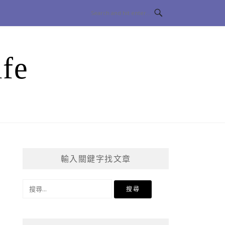
fe
輸入關鍵字找文章
搜
尋
關
鍵