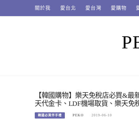
Skip
關於我
愛台北
愛台灣
愛購物
to
content
P
【韓國購物】樂天免稅店必買&最
天代金卡、LDF機場取貨、樂天免稅店
PEKO
2019-06-10
韓國必買伴手禮