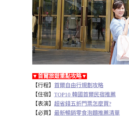
▼首爾旅遊重點攻略▼
【行程】
首爾自由行規劃攻略
【住宿】
TOP10 韓國首爾民宿推薦
【表演】
超省錢五折門票怎麼買?
【必買】
最新暢銷零食泡麵推薦清單