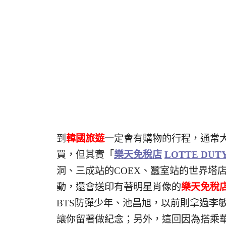
到
韓國旅遊
一定會有購物的行程，通常
買，但其實「
樂天免稅店
LOTTE DUTY
洞、三成站的COEX、蠶室站的世界塔
動，還會送印有著明星肖像的
樂天免稅
BTS防彈少年、池昌旭，以前則拿過李
讓你留著做紀念；另外，這回因為搭乘