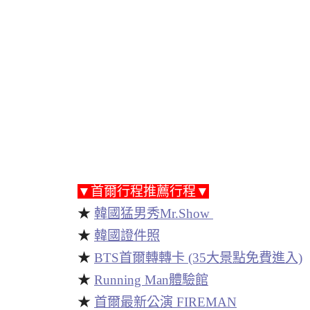
▼首爾行程推薦行程▼
★
韓國猛男秀Mr.Show
★
韓國證件照
★
BTS首爾轉轉卡 (35大景點免費進入)
★
Running Man體驗館
★
首爾最新公演 FIREMAN