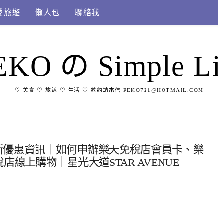
愛旅遊
懶人包
聯絡我
EKO の Simple Li
♡ 美食 ♡ 旅遊 ♡ 生活 ♡ 邀約請來信 PEKO721@HOTMAIL.COM
新優惠資訊｜如何申辦樂天免稅店會員卡、樂
線上購物｜星光大道STAR AVENUE