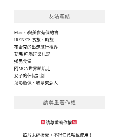
友站連結
Maruko與美食有個約會
IRENE'S 食旅．時旅
布雷克的出走旅行視界
艾瑪 吃喝玩樂札記
鄉民食堂
阿MON世界趴趴走
女子的休假計劃
葉影瓶像
、
我是東湖人
請尊重著作權
請尊重著作權
照片未經授權，不得任意轉載使用！