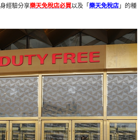
自身經驗分享
樂天免稅店必買
以及「
樂天免稅店
」的種