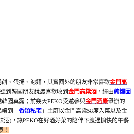
陽餅、蛋捲、泡麵，其實國外的朋友非常喜歡
金門高
次聽到韓國朋友說最喜歡收到
金門高粱酒
，經由
純糧固
韓國真露；前幾天PEKO受邀參與
金門酒廠
舉辦的
品嚐到「
香頌私宅
」主廚以金門高粱58度入菜以及金
味酒)，讓PEKO在好酒好菜的陪伴下渡過愉快的午餐
康！