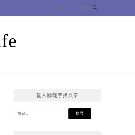
fe
輸入關鍵字找文章
搜
尋
關
鍵