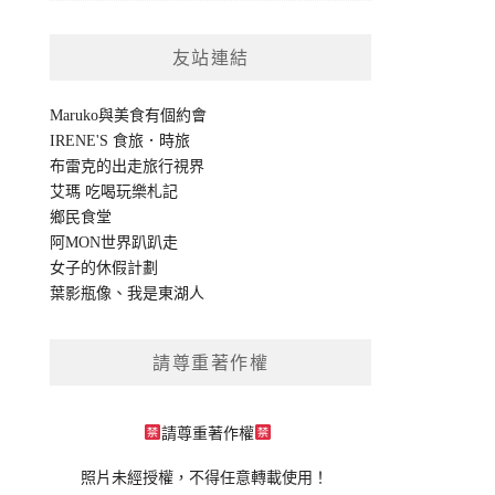
友站連結
Maruko與美食有個約會
IRENE'S 食旅．時旅
布雷克的出走旅行視界
艾瑪 吃喝玩樂札記
鄉民食堂
阿MON世界趴趴走
女子的休假計劃
葉影瓶像
、
我是東湖人
請尊重著作權
請尊重著作權
照片未經授權，不得任意轉載使用！