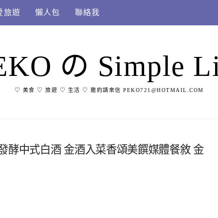
愛旅遊
懶人包
聯絡我
EKO の Simple Li
♡ 美食 ♡ 旅遊 ♡ 生活 ♡ 邀約請來信 PEKO721@HOTMAIL.COM
發酵中式白酒 金酒入菜香頌美饌媒體餐敘 金