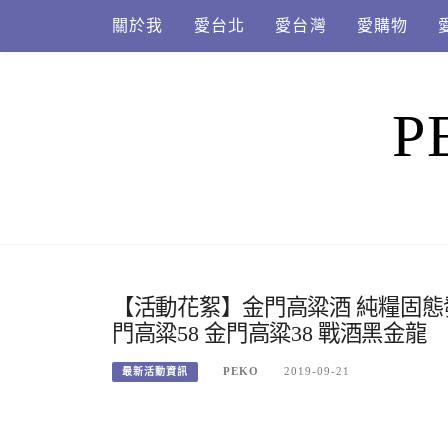
Skip
關於我
愛台北
愛台灣
愛購物
to
content
P
【活動花絮】金門高粱酒 純糧固態
門高粱58 金門高粱38 戰酒黑金龍
PEKO
2019-09-21
最新活動資訊