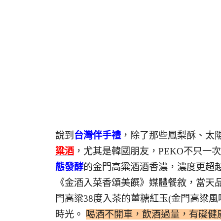
說到
台灣伴手禮
，除了那些鳳梨酥、太
粱酒
，尤其是韓國朋友，PEKO不只一
態發酵
的金門高粱酒酒香濃，濃度更超越
《金酒入菜香頌美饌》媒體餐敘，當天
門高粱38度入茶的薑糖紅玉(金門高粱風
時光。
喝酒不開車，飲酒過量，有礙健