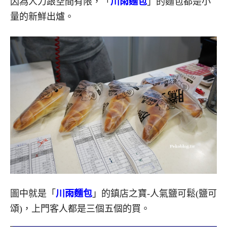
因為人力跟空間有限，「
川雨麵包
」的麵包都是小
量的新鮮出爐。
圖中就是「
川雨麵包
」的鎮店之寶-人氣鹽可鬆(鹽可
頌)，上門客人都是三個五個的買。