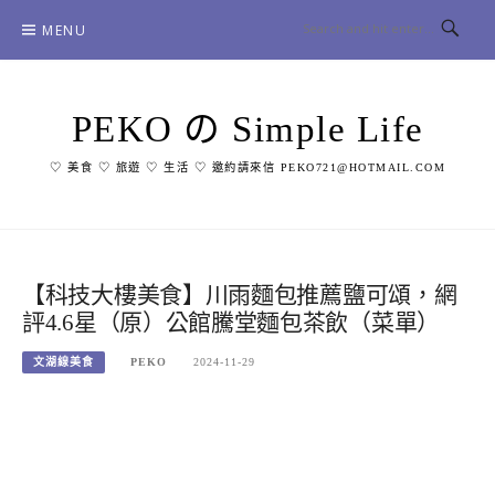
Skip
MENU
to
content
PEKO の Simple Life
♡ 美食 ♡ 旅遊 ♡ 生活 ♡ 邀約請來信 PEKO721@HOTMAIL.COM
【科技大樓美食】川雨麵包推薦鹽可頌，網
評4.6星（原）公館騰堂麵包茶飲（菜單）
文湖線美食
PEKO
2024-11-29