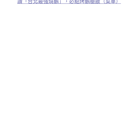
讚「台北最強燒鵝」，必點烤鵝腿飯（菜單）