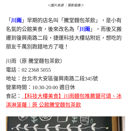
＜圖片來源 ：葉影瓶像＞
「
川雨
」早期的店名叫「騰堂麵包茶飲」，是小有
名氣的公館美食，後來改名為「
川雨
」，而後又搬
遷到復興南路二段，捷運科技大樓站附近，想吃的
朋友千萬別跑錯地方了哦！
川雨（原 騰堂麵包茶飲）
電話：02 2368 5055
地址：台北市大安區復興南路二段345號
營業時間：10:30-20:00 週日休
食記：
【科技大樓美食】川雨麵包推薦鹽可頌、冰
淇淋菠蘿｜原 公館騰堂麵包茶飲