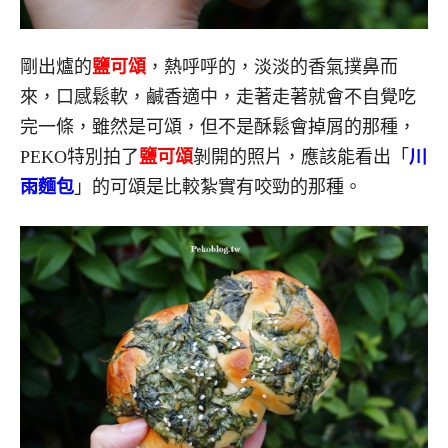
剛出爐的
鹽可頌
，熱呼呼的，淡淡的香氣撲鼻而
來，口感鬆軟，鹹香適中，走著走著就會不自覺吃
完一條，雖然是可頌，但不是酥鬆會掉屑的那種，
PEKO特別拍了
鹽可頌
剝開的照片，應該能看出「
川
雨麵包
」的可頌是比較紮實有咬勁的那種。