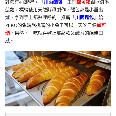
評價有4.6顆星，「
川雨麵包
」主打
鹽可頌
跟冰淇淋
菠蘿，標榜使用天然酵母製作，麵包都是小量出
爐，拿到手上都熱呼呼的，推薦「
川雨麵包
」給
PEKO的兔媽說挑嘴的小兔子可以一天吃三個
鹽可
頌
，果然，一吃就喜歡上那鬆軟又鹹香的絕佳口
感。