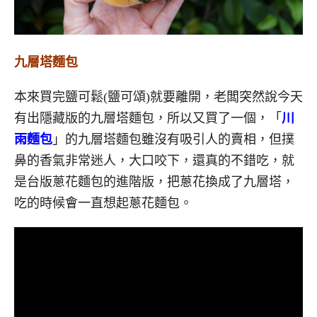
九層塔麵包
本來買完鹽可鬆(鹽可頌)就要離開，老闆突然說今天
有出隱藏版的九層塔麵包，所以又買了一個，「
川
雨麵包
」的九層塔麵包雖沒有吸引人的賣相，但撲
鼻的香氣非常迷人，大口咬下，還真的不錯吃，就
是台版蔥花麵包的進階版，把蔥花換成了九層塔，
吃的時候會一直想起蔥花麵包。