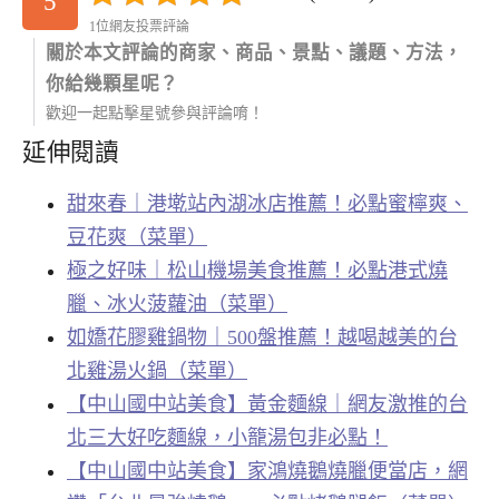
5
1位網友投票評論
關於本文評論的商家、商品、景點、議題、方法，
你給幾顆星呢？
歡迎一起點擊星號參與評論唷！
延伸閱讀
甜來春｜港墘站內湖冰店推薦！必點蜜檸爽、
豆花爽（菜單）
極之好味｜松山機場美食推薦！必點港式燒
臘、冰火菠蘿油（菜單）
如嬌花膠雞鍋物｜500盤推薦！越喝越美的台
北雞湯火鍋（菜單）
【中山國中站美食】黃金麵線｜網友激推的台
北三大好吃麵線，小籠湯包非必點！
【中山國中站美食】家鴻燒鵝燒臘便當店，網