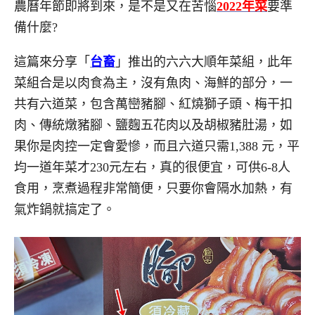
農曆年節即將到來，是不是又在苦惱
2022年菜
要準
備什麼?
這篇來分享「
台畜
」推出的六六大順年菜組，此年
菜組合是以肉食為主，沒有魚肉、海鮮的部分，一
共有六道菜，包含萬巒豬腳、紅燒獅子頭、梅干扣
肉、傳統燉豬腳、鹽麴五花肉以及胡椒豬肚湯，如
果你是肉控一定會愛慘，而且六道只需1,388 元，平
均一道年菜才230元左右，真的很便宜，可供6-8人
食用，烹煮過程非常簡便，只要你會隔水加熱，有
氣炸鍋就搞定了。