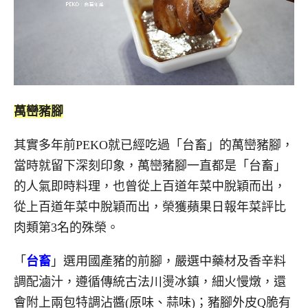
萬巒豬腳
其實多年前PEKO就已經吃過「台畜」的萬巒豬腳，
當時就留下深刻印象，萬巒豬腳一直都是「台畜」
的人氣即時料理，也曾從上百道年菜中脫穎而出，
從上百道年菜中脫穎而出，榮獲蘋果日報年菜評比
肉類第3名的殊榮。
「
台畜
」選用國產豬的前腳，嚴選中藥材及香辛料
調配滷汁，遵循傳統古法川燙冰鎮，細火慢燉，還
會附上兩包特調沾醬(原味、蒜味)；豬腳外皮Q脆有