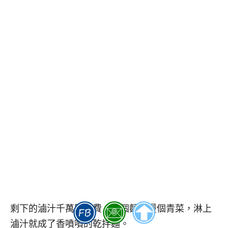
剩下的滷汁千萬別浪費，下個麵、燙個青菜，淋上
滷汁就成了香噴噴的乾拌麵。