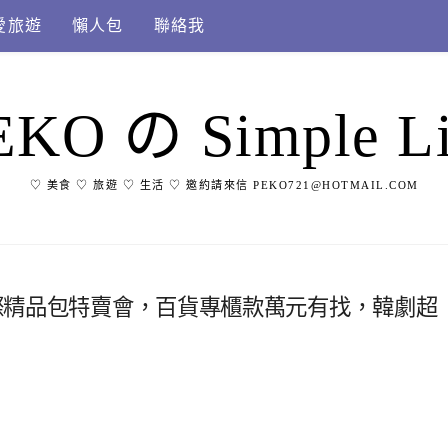
愛旅遊
懶人包
聯絡我
EKO の Simple Li
♡ 美食 ♡ 旅遊 ♡ 生活 ♡ 邀約請來信 PEKO721@HOTMAIL.COM
K國際精品包特賣會，百貨專櫃款萬元有找，韓劇超