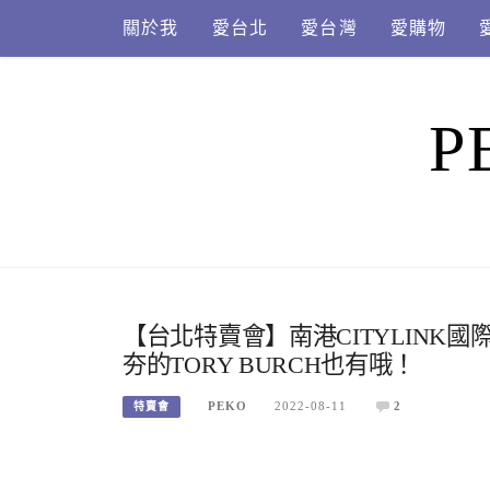
Skip
關於我
愛台北
愛台灣
愛購物
to
content
P
【台北特賣會】南港CITYLIN
夯的TORY BURCH也有哦！
PEKO
2022-08-11
2
特賣會