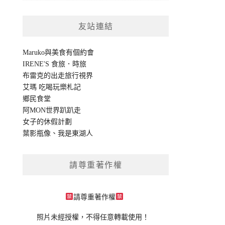
友站連結
Maruko與美食有個約會
IRENE'S 食旅．時旅
布雷克的出走旅行視界
艾瑪 吃喝玩樂札記
鄉民食堂
阿MON世界趴趴走
女子的休假計劃
葉影瓶像
、
我是東湖人
請尊重著作權
請尊重著作權
照片未經授權，不得任意轉載使用！