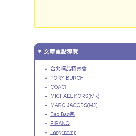
文章重點導覽
台北精品特賣會
TORY BURCH
COACH
MICHAEL KORS(MK)
MARC JACOBS(MJ)
Bao Bao包
FIRANO
Longchamp