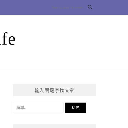
fe
輸入關鍵字找文章
搜
尋
關
鍵