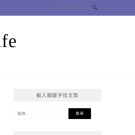
fe
輸入關鍵字找文章
搜
尋
關
鍵