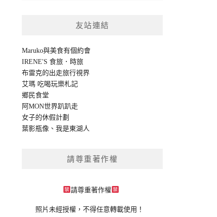
友站連結
Maruko與美食有個約會
IRENE'S 食旅．時旅
布雷克的出走旅行視界
艾瑪 吃喝玩樂札記
鄉民食堂
阿MON世界趴趴走
女子的休假計劃
葉影瓶像
、
我是東湖人
請尊重著作權
請尊重著作權
照片未經授權，不得任意轉載使用！