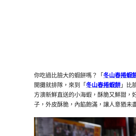
你吃過比臉大的蝦餅嗎？「
冬山春捲蝦
開攤就排隊，來到「
冬山春捲蝦餅
」比
方澳新鮮直送的小海蝦，酥脆又鮮甜，
子，外皮酥脆，內餡飽滿，讓人意猶未