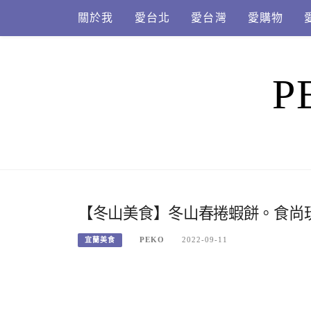
Skip
關於我
愛台北
愛台灣
愛購物
to
content
P
【冬山美食】冬山春捲蝦餅。食尚
PEKO
2022-09-11
宜蘭美食