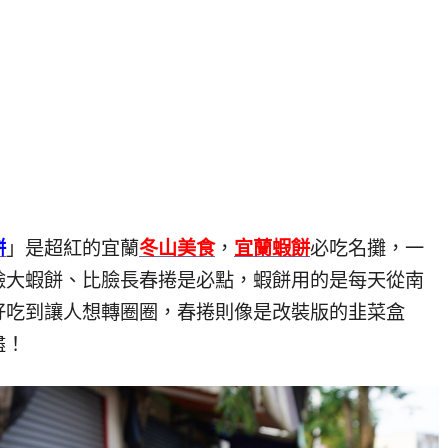
餅
」是超紅的宜蘭
冬山美食
，
宜蘭蝦餅
必吃名攤，一
臉大蝦餅、比臉長春捲是必點，蝦餅用的是每天從南
好吃到讓人想轉圈圈，春捲則像是改裝版的韭菜盒
盡！