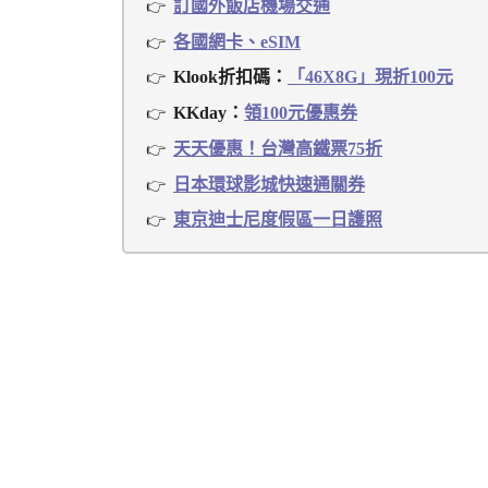
訂國外飯店機場交通
各國網卡、eSIM
Klook折扣碼：
「46X8G」現折100元
KKday：
領100元優惠券
天天優惠！台灣高鐵票75折
日本環球影城快速通關券
東京迪士尼度假區一日護照