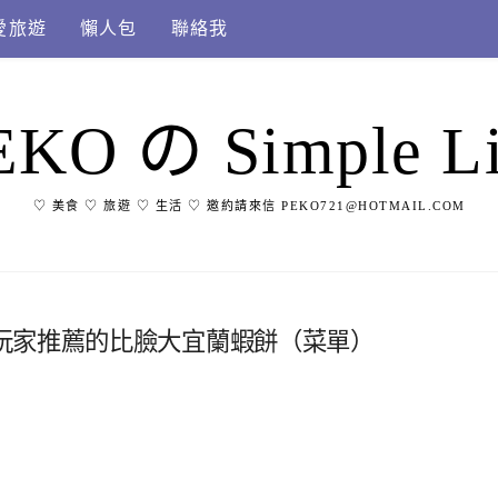
愛旅遊
懶人包
聯絡我
EKO の Simple Li
♡ 美食 ♡ 旅遊 ♡ 生活 ♡ 邀約請來信 PEKO721@HOTMAIL.COM
玩家推薦的比臉大宜蘭蝦餅（菜單）