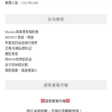
累積人氣：110,783,545
友站連結
Maruko與美食有個約會
IRENE'S 食旅．時旅
布雷克的出走旅行視界
艾瑪 吃喝玩樂札記
鄉民食堂
阿MON世界趴趴走
女子的休假計劃
葉影瓶像
、
我是東湖人
請尊重著作權
請尊重著作權
照片未經授權，不得任意轉載使用！