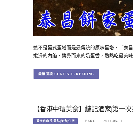
這不是葡式蛋塔而是最傳統的原味蛋塔，「泰昌
嫰滑的內餡，撲鼻而來的奶蛋香，熱熱吃最美味
CONTINUE READING
【香港中環美食】鏞記酒家|第一
PEKO
2011-05-01
香港自由行|景點|美食|住宿