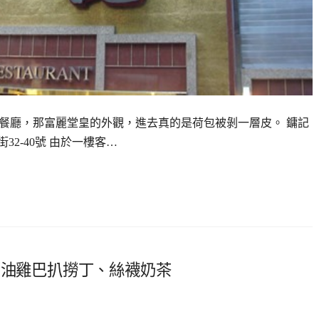
級餐廳，那富麗堂皇的外觀，進去真的是荷包被剝一層皮。 鏞記
威靈頓街32-40號 由於一樓客…
蔥油雞巴扒撈丁、絲襪奶茶