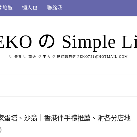
愛旅遊
懶人包
聯絡我
EKO の Simple Li
♡ 美食 ♡ 旅遊 ♡ 生活 ♡ 邀約請來信 PEKO721@HOTMAIL.COM
家蛋塔、沙翁｜香港伴手禮推薦、附各分店地
)