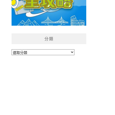
分類
分
類