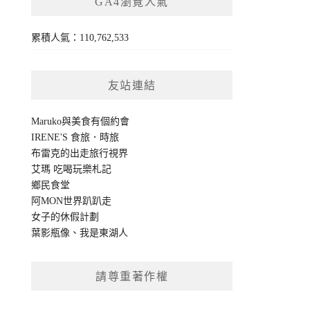
GA4瀏覽人氣
累積人氣：110,762,533
友站連結
Maruko與美食有個約會
IRENE'S 食旅．時旅
布雷克的出走旅行視界
艾瑪 吃喝玩樂札記
鄉民食堂
阿MON世界趴趴走
女子的休假計劃
葉影瓶像
、
我是東湖人
請尊重著作權