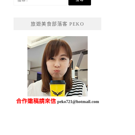
尋
關
鍵
旅遊美食部落客 PEKO
字:
合作邀稿請來信
peko721@hotmail.com