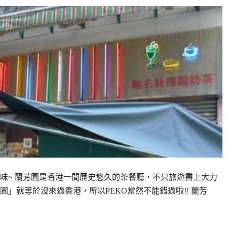
味~ 蘭芳園是香港一間歷史悠久的茶餐廳，不只旅遊書上大力
」就等於沒來過香港，所以PEKO當然不能錯過啦!! 蘭芳