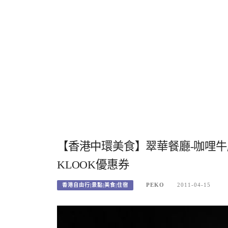
【香港中環美食】翠華餐廳-咖哩牛
KLOOK優惠券
PEKO
2011-04-15
香港自由行|景點|美食|住宿