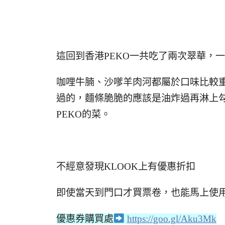
這回到香港PEKO一共吃了兩次翠華，
咖哩牛腩、沙嗲羊肉河都屬於口味比較重
過的，麵條脆脆的應該是油炸過再淋上勾
PEKO的菜。
不經意發現KLOOK上有優惠折扣
即使當天到門口才買票卷，也能馬上使
優惠券購買處
https://goo.gl/Aku3Mk