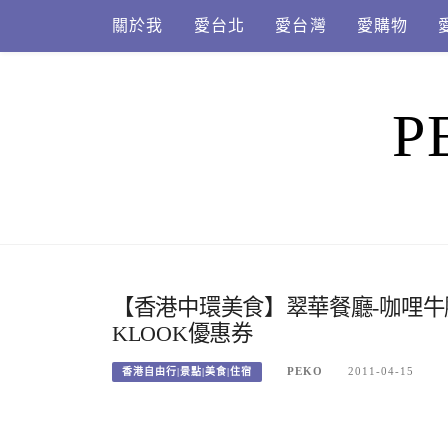
Skip
關於我
愛台北
愛台灣
愛購物
to
content
P
【香港中環美食】翠華餐廳-咖哩牛
KLOOK優惠券
PEKO
2011-04-15
香港自由行|景點|美食|住宿