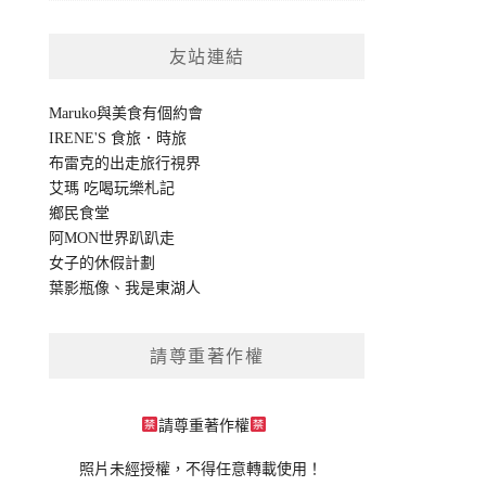
友站連結
Maruko與美食有個約會
IRENE'S 食旅．時旅
布雷克的出走旅行視界
艾瑪 吃喝玩樂札記
鄉民食堂
阿MON世界趴趴走
女子的休假計劃
葉影瓶像
、
我是東湖人
請尊重著作權
請尊重著作權
照片未經授權，不得任意轉載使用！