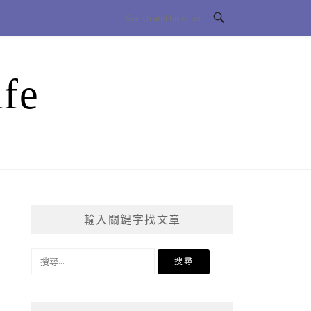
fe
輸入關鍵字找文章
搜
尋
關
鍵