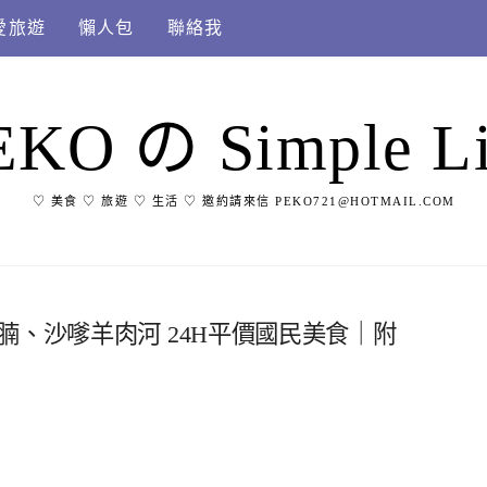
愛旅遊
懶人包
聯絡我
EKO の Simple Li
♡ 美食 ♡ 旅遊 ♡ 生活 ♡ 邀約請來信 PEKO721@HOTMAIL.COM
腩、沙嗲羊肉河 24H平價國民美食｜附