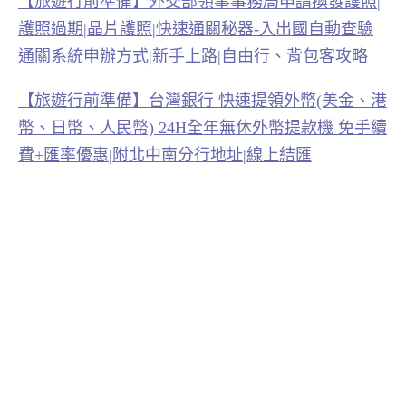
【旅遊行前準備】外交部領事事務局申請換發護照|
護照過期|晶片護照|快速通關秘器-入出國自動查驗
通關系統申辦方式|新手上路|自由行、背包客攻略
【旅遊行前準備】台灣銀行 快速提領外幣(美金、港
幣、日幣、人民幣) 24H全年無休外幣提款機 免手續
費+匯率優惠|附北中南分行地址|線上結匯