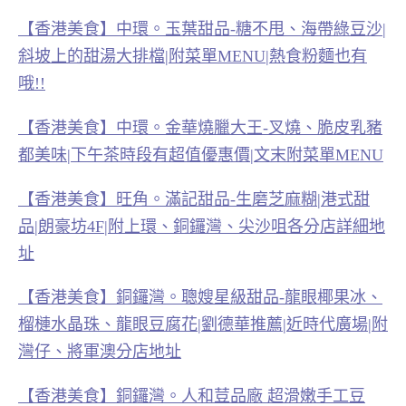
【香港美食】中環。玉葉甜品-糖不甩、海帶綠豆沙|
斜坡上的甜湯大排檔|附菜單MENU|熱食粉麵也有
哦!!
【香港美食】中環。金華燒臘大王-叉燒、脆皮乳豬
都美味|下午茶時段有超值優惠價|文末附菜單MENU
【香港美食】旺角。滿記甜品-生磨芝麻糊|港式甜
品|朗豪坊4F|附上環、銅鑼灣、尖沙咀各分店詳細地
址
【香港美食】銅鑼灣。聰嫂星級甜品-龍眼椰果冰、
榴槤水晶珠、龍眼豆腐花|劉德華推薦|近時代廣場|附
灣仔、將軍澳分店地址
【香港美食】銅鑼灣。人和荳品廠 超滑嫩手工豆