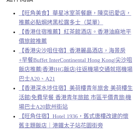
【旺角美食】華星冰室茶餐廳，陳奕迅愛店，
推薦必點焗烤黑松露多士（菜單）
【香港住宿推薦】紅茶館酒店。香港油麻地平
價旅館推薦
【香港尖沙咀住宿】香港麗晶酒店，海景房
+早餐Buffet InterContinental Hong Kong|尖沙咀
飯店推薦|香港IHG飯店|往返機場交通就搭機場
巴士A20、A21
【香港深水埗住宿】美荷樓青年旅舍 美荷樓生
活館|免費早餐 香港青年旅館 市區平價青旅|機
場巴士A20欽州街站
【旺角住宿】Hotel 1936，舊式唐樓改建的懷
舊主題飯店｜港鐵太子站花園街旁