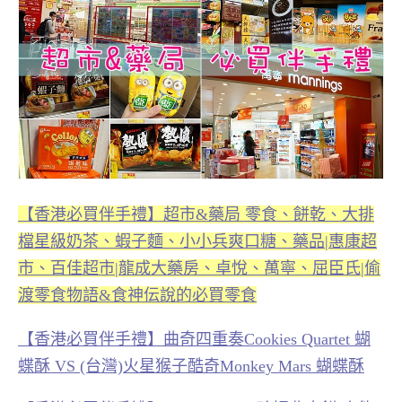
【香港必買伴手禮】超市&藥局 零食、餅乾、大排
檔星級奶茶、蝦子麵、小小兵爽口糖、藥品|惠康超
市、百佳超市|龍成大藥房、卓悅、萬寧、屈臣氏|偷
渡零食物語&食神伝說的必買零食
【香港必買伴手禮】曲奇四重奏Cookies Quartet 蝴
蝶酥 VS (台灣)火星猴子酷奇Monkey Mars 蝴蝶酥