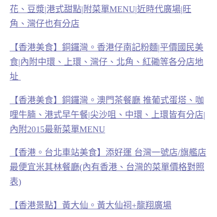
花、豆漿|港式甜點|附菜單MENU|近時代廣場|旺
角、灣仔也有分店
【香港美食】銅鑼灣。香港仔南記粉麵|平價國民美
食|內附中環、上環、灣仔、北角、紅磡等各分店地
址
【香港美食】銅鑼灣。澳門茶餐廳 推葡式蛋塔、咖
哩牛腩、港式早午餐|尖沙咀、中環、上環皆有分店|
內附2015最新菜單MENU
【香港。台北車站美食】添好運 台灣一號店/旗艦店
最便宜米其林餐廳(內有香港、台灣的菜單價格對照
表)
【香港景點】黃大仙。黃大仙祠+龍翔廣場