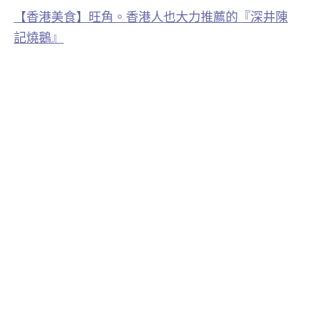
【香港美食】旺角。香港人也大力推薦的『深井陳
記燒鵝』