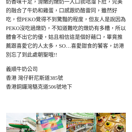
奶香味十足，滑嫩的燉奶一入口就咕溜下肚，完美
的融合了牛奶和雞蛋，口感跟奶酪雷同，雖然好
吃，但PEKO覺得不到驚豔的程度，但友人是說因為
PEKO沒吃過燉奶，不知道難吃的燉奶有多糟，所以
體會不出它的優，姑且相信這是個好藉口，畢竟推
薦跟喜愛它的人太多，SO…喜愛甜食的饕客，訪港
別忘了到此處朝聖哦!!
義順牛奶公司
香港 灣仔軒尼斯道385號
香港銅鑼灣駱克道506號地下