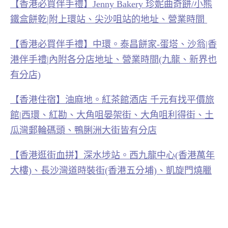
【香港必買伴手禮】Jenny Bakery 珍妮曲奇餅/小熊
鐵盒餅乾|附上環站、尖沙咀站的地址、營業時間
【香港必買伴手禮】中環。泰昌餅家-蛋塔、沙翁|香
港伴手禮|內附各分店地址、營業時間(九龍、新界也
有分店)
【香港住宿】油麻地。紅茶館酒店 千元有找平價旅
館|西環、紅勘、大角咀晏架街、大角咀利得街、土
瓜灣郵輪碼頭、鴨脷洲大街皆有分店
【香港逛街血拼】深水埗站。西九龍中心(香港萬年
大樓)、長沙灣道時裝街(香港五分埔)、凱旋門燒臘