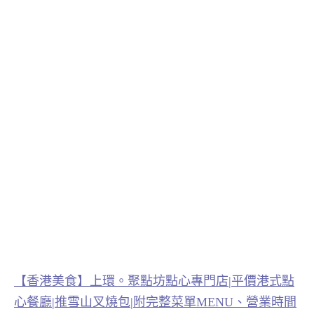
【香港美食】上環。聚點坊點心專門店|平價港式點
心餐廳|推雪山叉燒包|附完整菜單MENU、營業時間