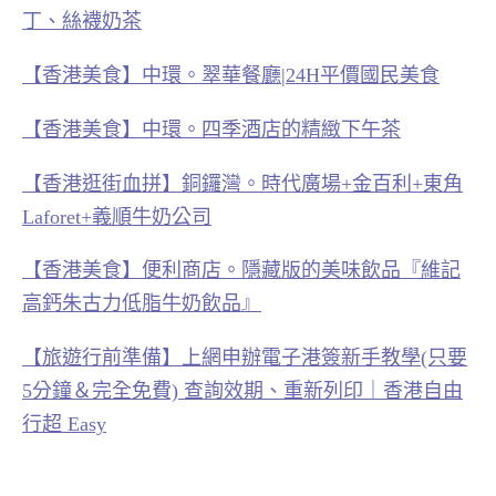
丁、絲襪奶茶
【香港美食】中環。翠華餐廳|24H平價國民美食
【香港美食】中環。四季酒店的精緻下午茶
【香港逛街血拼】銅鑼灣。時代廣場+金百利+東角
Laforet+義順牛奶公司
【香港美食】便利商店。隱藏版的美味飲品『維記
高鈣朱古力低脂牛奶飲品』
【旅遊行前準備】上網申辦電子港簽新手教學(只要
5分鐘＆完全免費) 查詢效期、重新列印｜香港自由
行超 Easy