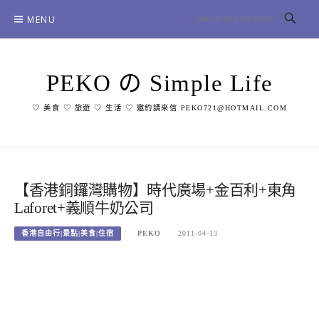
Skip
MENU
to
content
PEKO の Simple Life
♡ 美食 ♡ 旅遊 ♡ 生活 ♡ 邀約請來信 PEKO721@HOTMAIL.COM
【香港銅鑼灣購物】時代廣場+金百利+東角
Laforet+義順牛奶公司
香港自由行|景點|美食|住宿
PEKO
2011-04-13