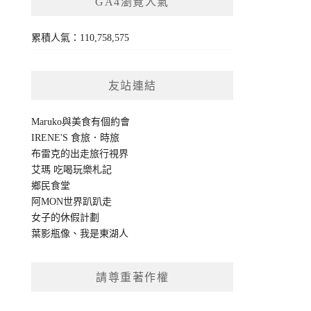
GA4瀏覽人氣
累積人氣：110,758,575
友站連結
Maruko與美食有個約會
IRENE'S 食旅．時旅
布雷克的出走旅行視界
艾瑪 吃喝玩樂札記
鄉民食堂
阿MON世界趴趴走
女子的休假計劃
葉影瓶像
、
我是東湖人
請尊重著作權