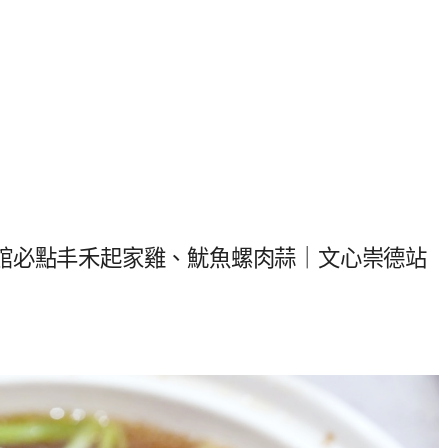
館必點丰禾起家雞、魷魚螺肉蒜｜文心崇德站