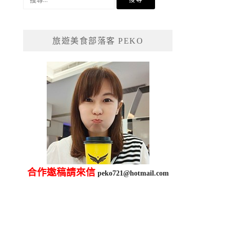
尋
關
鍵
旅遊美食部落客 PEKO
字:
合作邀稿請來信
peko721@hotmail.com