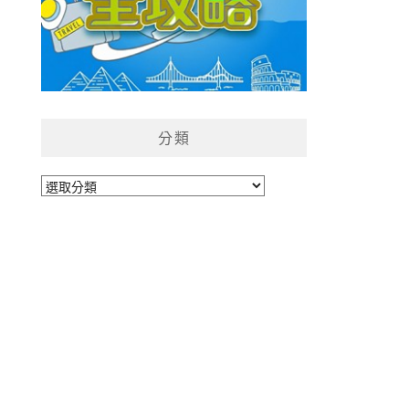
分類
分
類