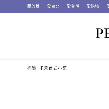
Skip
關於我
愛台北
愛台灣
愛購物
to
content
P
標籤:
丰禾台式小館