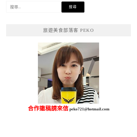
搜
尋
關
鍵
旅遊美食部落客 PEKO
字:
合作邀稿請來信
peko721@hotmail.com