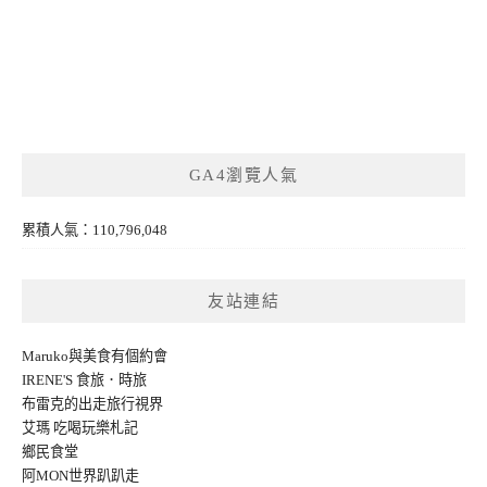
GA4瀏覽人氣
累積人氣：110,796,048
友站連結
Maruko與美食有個約會
IRENE'S 食旅．時旅
布雷克的出走旅行視界
艾瑪 吃喝玩樂札記
鄉民食堂
阿MON世界趴趴走