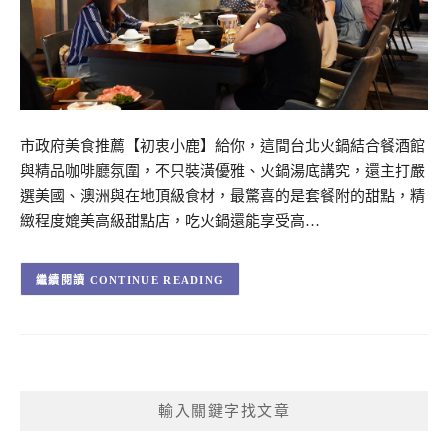
市政府美食推薦【初衷小鹿】給你，這間台北火鍋結合餐酒館
與精品咖啡廳氛圍，不只裝潢優雅、火鍋湯底講究，還主打嚴
選美國、澳洲與在地頂級食材，最驚喜的是套餐附的甜點，精
緻程度媲美高級甜點店，吃火鍋還能享受高…
CONTINUE READING
輸入關鍵字找文章