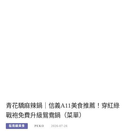
青花驕麻辣鍋｜信義A11美食推薦！穿紅綠
戰袍免費升級鴛鴦鍋（菜單）
板南線美食
PEKO
2026-07-26