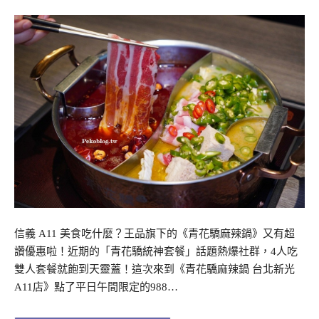
信義 A11 美食吃什麼？王品旗下的《青花驕麻辣鍋》又有超
讚優惠啦！近期的「青花驕統神套餐」話題熱爆社群，4人吃
雙人套餐就飽到天靈蓋！這次來到《青花驕麻辣鍋 台北新光
A11店》點了平日午間限定的988…