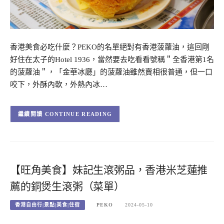
香港美食必吃什麼？PEKO的名單絕對有香港菠蘿油，這回剛
好住在太子的Hotel 1936，當然要去吃看看號稱＂全香港第1名
的菠蘿油＂，「金華冰廳」的菠蘿油雖然賣相很普通，但一口
咬下，外酥內軟，外熱內冰…
CONTINUE READING
【旺角美食】妹記生滾粥品，香港米芝蓮推
薦的銅煲生滾粥（菜單）
香港自由行|景點|美食|住宿
PEKO
2024-05-10