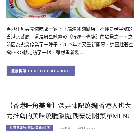
香港旺角美食你吃哪一家？「鴻運冰廳餅店」不僅是老字號的
香港茶餐廳，還是周星馳電影《行運一條龍》的場景之一，之
前因為火災停業了一陣子，2023年才又重新開幕，這回趁著空
檔PEKO就走訪了一趟，雖然重新裝…
CONTINUE READING
【香港旺角美食】深井陳記燒鵝|香港人也大
力推薦的美味燒臘飯|近朗豪坊|附菜單MENU
香港自由行|景點|美食|住宿
PEKO
2011-09-28