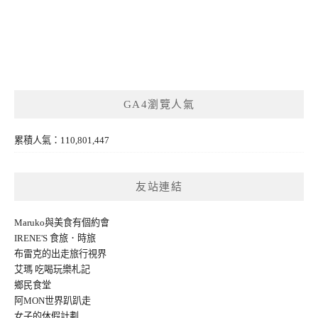
GA4瀏覽人氣
累積人氣：110,801,447
友站連結
Maruko與美食有個約會
IRENE'S 食旅．時旅
布雷克的出走旅行視界
艾瑪 吃喝玩樂札記
鄉民食堂
阿MON世界趴趴走
女子的休假計劃