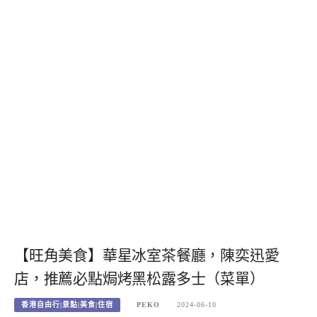
【旺角美食】華星冰室茶餐廳，陳奕迅愛
店，推薦必點焗烤黑松露多士（菜單）
香港自由行|景點|美食|住宿
PEKO
2024-06-10