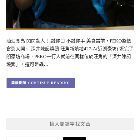
油油亮亮 閃閃動人 只融你口 不融你手 美食當前，PEKO整個
食慾大開。 深井陳記燒鵝 旺角新填地427-A(近朗豪坊) 逛完了
朗豪坊商場，PEKO一行人就前往同樣位於旺角的「深井陳記
燒鵝」，這可是蟲…
CONTINUE READING
輸入關鍵字找文章
搜