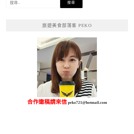
尋
關
鍵
旅遊美食部落客 PEKO
字:
合作邀稿請來信
peko721@hotmail.com