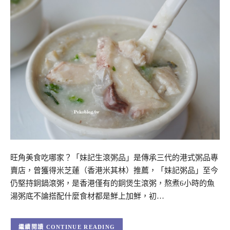
旺角美食吃哪家？「妹記生滾粥品」是傳承三代的港式粥品專
賣店，曾獲得米芝蓮（香港米其林）推薦，「妹記粥品」至今
仍堅持銅鍋滾粥，是香港僅有的銅煲生滾粥，熬煮6小時的魚
湯粥底不論搭配什麼食材都是鮮上加鮮，初…
CONTINUE READING