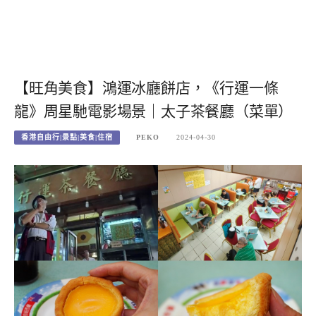
【旺角美食】鴻運冰廳餅店，《行運一條
龍》周星馳電影場景｜太子茶餐廳（菜單）
香港自由行|景點|美食|住宿
PEKO
2024-04-30