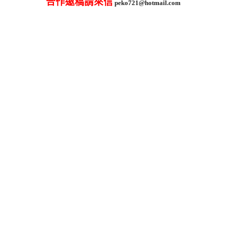
合作邀稿請來信
peko721@hotmail.com