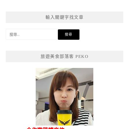
導
覽
輸入關鍵字找文章
搜
尋
關
鍵
旅遊美食部落客 PEKO
字: