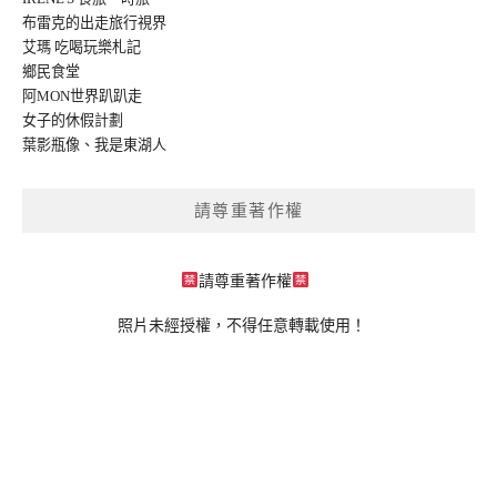
布雷克的出走旅行視界
艾瑪 吃喝玩樂札記
鄉民食堂
阿MON世界趴趴走
女子的休假計劃
葉影瓶像
、
我是東湖人
請尊重著作權
請尊重著作權
照片未經授權，不得任意轉載使用！