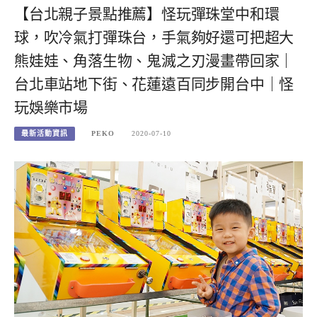
【台北親子景點推薦】怪玩彈珠堂中和環
球，吹冷氣打彈珠台，手氣夠好還可把超大
熊娃娃、角落生物、鬼滅之刃漫畫帶回家｜
台北車站地下街、花蓮遠百同步開台中｜怪
玩娛樂市場
最新活動資訊
PEKO
2020-07-10