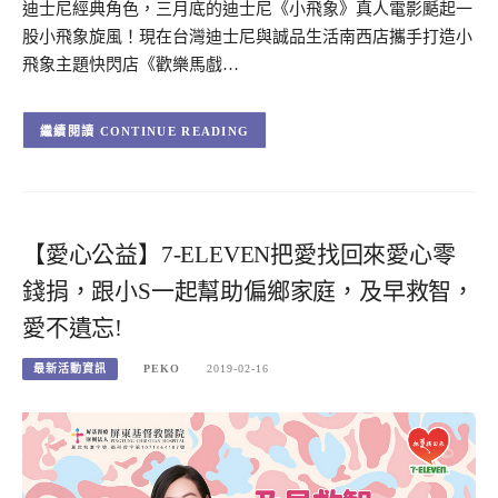
迪士尼經典角色，三月底的迪士尼《小飛象》真人電影颳起一
股小飛象旋風！現在台灣迪士尼與誠品生活南西店攜手打造小
飛象主題快閃店《歡樂馬戲…
CONTINUE READING
【愛心公益】7-ELEVEN把愛找回來愛心零
錢捐，跟小S一起幫助偏鄉家庭，及早救智，
愛不遺忘!
最新活動資訊
PEKO
2019-02-16