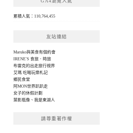
GA4瀏覽人氣
累積人氣：110,764,455
友站連結
Maruko與美食有個約會
IRENE'S 食旅．時旅
布雷克的出走旅行視界
艾瑪 吃喝玩樂札記
鄉民食堂
阿MON世界趴趴走
女子的休假計劃
葉影瓶像
、
我是東湖人
請尊重著作權