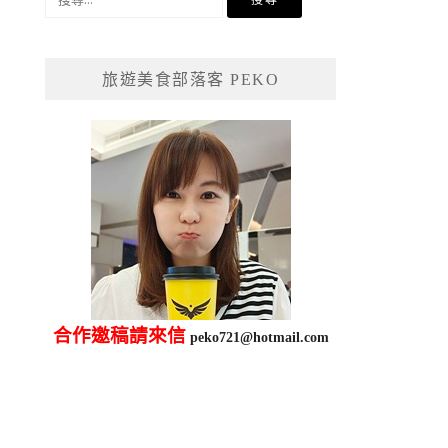
尋
關
鍵
旅遊美食部落客 PEKO
字:
合作邀稿請來信
peko721@hotmail.com