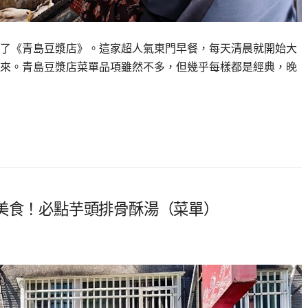
了《青島豆漿店》。這家超人氣東門早餐，每天清晨就開始大
來。青島豆漿店菜單品項雖然不多，但幾乎每樣都是經典，晚
站美食！必點芋頭排骨酥湯（菜單）