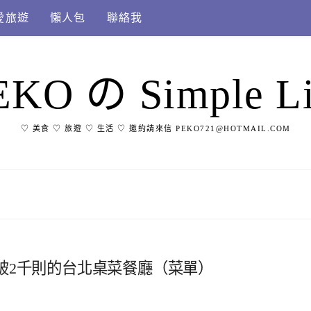
愛旅遊
懶人包
聯絡我
EKO の Simple Li
♡ 美食 ♡ 旅遊 ♡ 生活 ♡ 邀約請來信 PEKO721@HOTMAIL.COM
破2千則的台北桌菜餐廳（菜單）