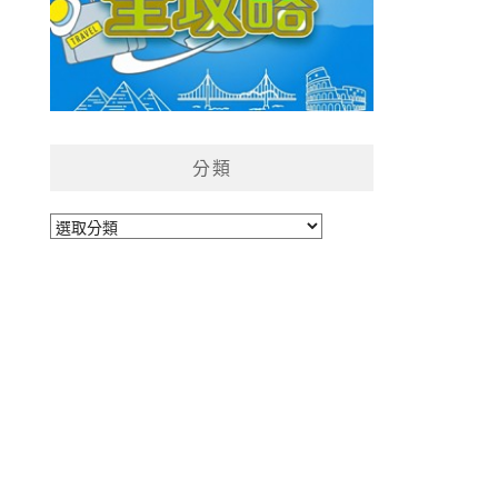
分類
分
類