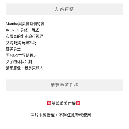
友站連結
Maruko與美食有個約會
IRENE'S 食旅．時旅
布雷克的出走旅行視界
艾瑪 吃喝玩樂札記
鄉民食堂
阿MON世界趴趴走
女子的休假計劃
葉影瓶像
、
我是東湖人
請尊重著作權
請尊重著作權
照片未經授權，不得任意轉載使用！