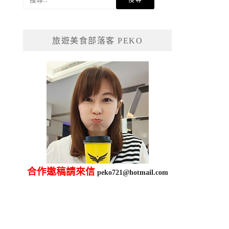
尋
關
鍵
旅遊美食部落客 PEKO
字:
合作邀稿請來信
peko721@hotmail.com