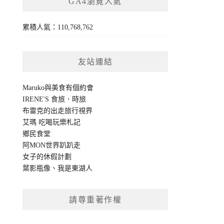
GA4瀏覽人氣
累積人氣：110,768,762
友站連結
Maruko與美食有個約會
IRENE'S 食旅．時旅
布雷克的出走旅行視界
艾瑪 吃喝玩樂札記
鄉民食堂
阿MON世界趴趴走
女子的休假計劃
葉影瓶像
、
我是東湖人
請尊重著作權