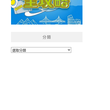
分類
分
類