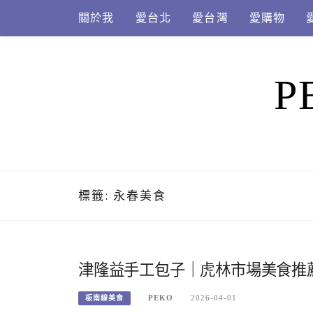
Skip
關於我
愛台北
愛台灣
愛購物
to
content
P
標籤:
永春美食
津隆益手工包子｜虎林市場美食推薦
PEKO
2026-04-01
板南線美食