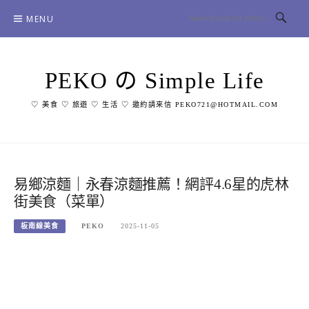
Skip
MENU
to
content
PEKO の Simple Life
♡ 美食 ♡ 旅遊 ♡ 生活 ♡ 邀約請來信 PEKO721@HOTMAIL.COM
易鄉涼麵｜永春涼麵推薦！網評4.6星的虎林
街美食（菜單）
板南線美食
PEKO
2025-11-05