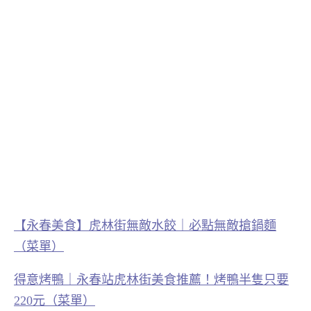
【永春美食】虎林街無敵水餃｜必點無敵搶鍋麵
（菜單）
得意烤鴨｜永春站虎林街美食推薦！烤鴨半隻只要
220元（菜單）