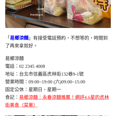
「
易鄉涼麵
」有接受電話預約，不想等的，時間到
了再來拿就好。
易鄉涼麵
電話：02 2345 4008
地址：台北市信義區虎林街132巷9-1號
營業時間：09:00~19:00 (六)09:00~15:00
固定公休：星期日、星期一
食記：
易鄉涼麵｜永春涼麵推薦！網評4.6星的虎林
街美食（菜單）