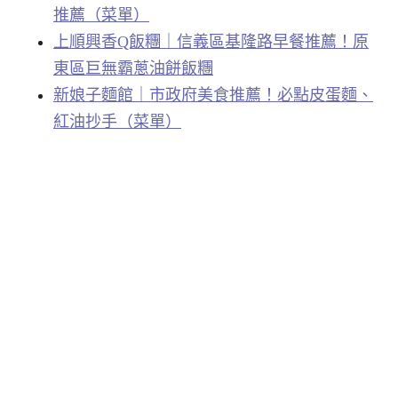
推薦（菜單）
上順興香Q飯糰｜信義區基隆路早餐推薦！原
東區巨無霸蔥油餅飯糰
新娘子麵館｜市政府美食推薦！必點皮蛋麵、
紅油抄手（菜單）