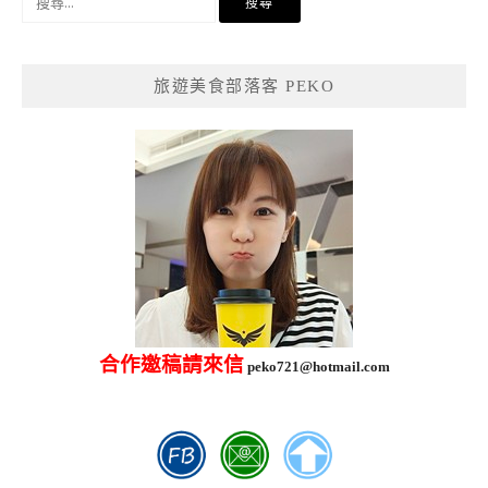
尋
關
鍵
旅遊美食部落客 PEKO
字:
合作邀稿請來信
peko721@hotmail.com