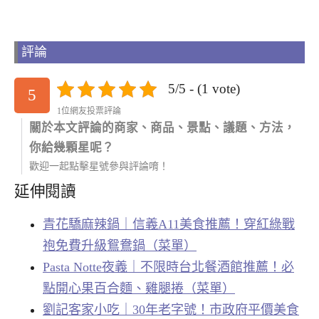
評論
5/5 - (1 vote)
5
1位網友投票評論
關於本文評論的商家、商品、景點、議題、方法，
你給幾顆星呢？
歡迎一起點擊星號參與評論唷！
延伸閱讀
青花驕麻辣鍋｜信義A11美食推薦！穿紅綠戰
袍免費升級鴛鴦鍋（菜單）
Pasta Notte夜義｜不限時台北餐酒館推薦！必
點開心果百合麵、雞腿捲（菜單）
劉記客家小吃｜30年老字號！市政府平價美食