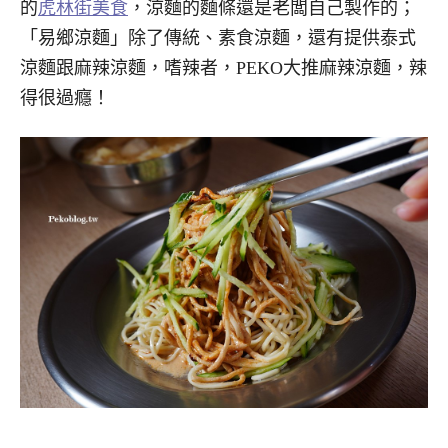
的
虎林街美食
，涼麵的麵條還是老闆自己製作的；
「易鄉涼麵」除了傳統、素食涼麵，還有提供泰式
涼麵跟麻辣涼麵，嗜辣者，PEKO大推麻辣涼麵，辣
得很過癮！