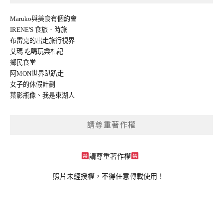
Maruko與美食有個約會
IRENE'S 食旅．時旅
布雷克的出走旅行視界
艾瑪 吃喝玩樂札記
鄉民食堂
阿MON世界趴趴走
女子的休假計劃
葉影瓶像
、
我是東湖人
請尊重著作權
請尊重著作權
照片未經授權，不得任意轉載使用！