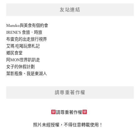
友站連結
Maruko與美食有個約會
IRENE'S 食旅．時旅
布雷克的出走旅行視界
艾瑪 吃喝玩樂札記
鄉民食堂
阿MON世界趴趴走
女子的休假計劃
葉影瓶像
、
我是東湖人
請尊重著作權
請尊重著作權
照片未經授權，不得任意轉載使用！