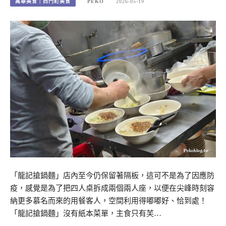
萬華美食｜西門町美食
PEKO
2026-05-19
「龍記搶鍋麵」店內至今仍保留著隔板，這可不是為了因應防
疫，感覺是為了把四人桌拆成兩個兩人座，以便在尖峰時刻容
納更多慕名而來的用餐客人，空間利用得嘟嘟好、恰到處！
「龍記搶鍋麵」沒有紙本菜單，主食只有芙…