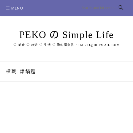
Skip
MENU
to
content
PEKO の Simple Life
♡ 美食 ♡ 旅遊 ♡ 生活 ♡ 邀約請來信 PEKO721@HOTMAIL.COM
標籤:
熗鍋麵