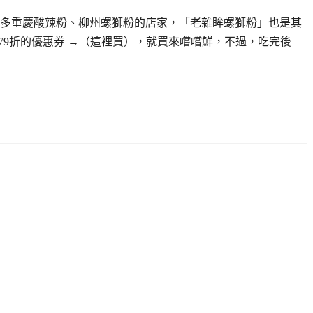
多重慶酸辣粉、柳州螺獅粉的店家，「老雜眸螺獅粉」也是其
有79折的優惠券 →（這裡買），就買來嚐嚐鮮，不過，吃完後