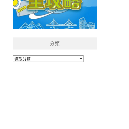
分類
分
類