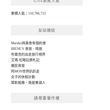
GA4瀏覽人氣
累積人氣：110,766,723
友站連結
Maruko與美食有個約會
IRENE'S 食旅．時旅
布雷克的出走旅行視界
艾瑪 吃喝玩樂札記
鄉民食堂
阿MON世界趴趴走
女子的休假計劃
葉影瓶像
、
我是東湖人
請尊重著作權