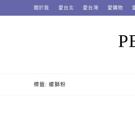
Skip
關於我
愛台北
愛台灣
愛購物
to
content
P
標籤:
螺獅粉