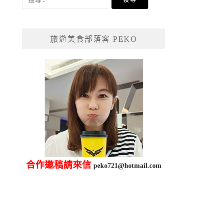
尋
關
鍵
旅遊美食部落客 PEKO
字:
合作邀稿請來信
peko721@hotmail.com