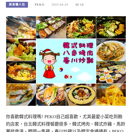
美食懶人包
PEKO
2025-04-24
14
你喜歡韓式料理嗎? PEKO自己超喜歡，尤其最愛小菜吃到飽
的店家，台北韓式料理餐廳很多，韓式烤肉、韓式炸雞、馬鈴
薯排骨湯、韓國一隻雞、春川炒雞以及韓定食通通有，PEKO