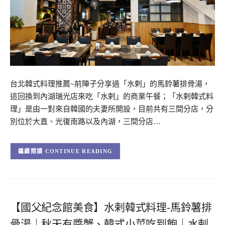
台北韓式料理推薦~前陣子分享過「水剌」的馬鈴薯排骨湯，
這回換到內湖瑞光店來吃「水剌」的商業午餐；「水剌韓式料
理」是由一對來自韓國的夫妻所開設，目前共有三間分店，分
別位於大直、光復南路以及內湖，三間分店…
CONTINUE READING
【國父紀念館美食】水剌韓式料理-馬鈴薯排
骨湯｜秋天有醬蟹、韓式小菜吃到飽｜水剌