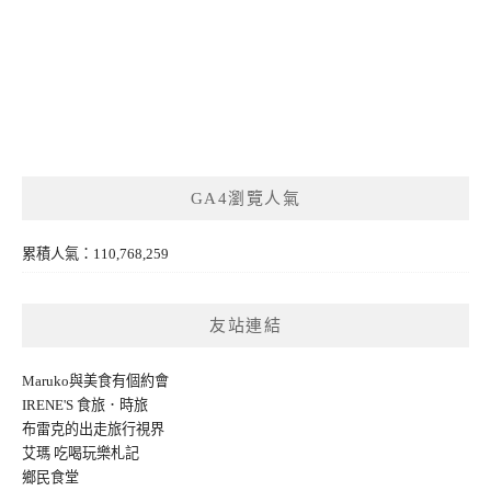
GA4瀏覽人氣
累積人氣：110,768,259
友站連結
Maruko與美食有個約會
IRENE'S 食旅．時旅
布雷克的出走旅行視界
艾瑪 吃喝玩樂札記
鄉民食堂