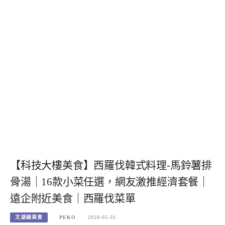
【科技大樓美食】西羅伐韓式料理-馬鈴薯排
骨湯｜16款小菜任選，網友激推經濟套餐｜
遠企附近美食｜西羅伐菜單
文湖線美食
PEKO
2020-05-31