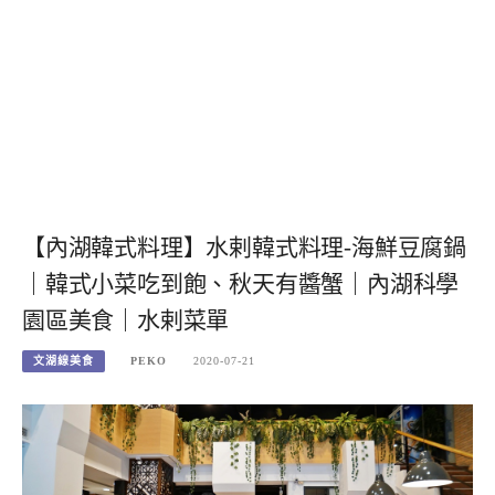
【內湖韓式料理】水剌韓式料理-海鮮豆腐鍋
｜韓式小菜吃到飽、秋天有醬蟹｜內湖科學
園區美食｜水剌菜單
文湖線美食
PEKO
2020-07-21