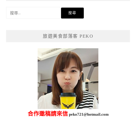
搜
尋
關
鍵
旅遊美食部落客 PEKO
字:
合作邀稿請來信
peko721@hotmail.com