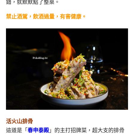
錯，就默默點了整桌。
禁止酒駕，飲酒過量，有害健康。
活火山排骨
這道是「
春申泰殿
」的主打招牌菜，超大支的排骨