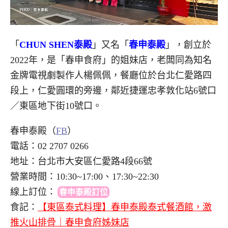
「
CHUN SHEN泰殿
」又名「
春申泰殿
」，創立於
2022年，是「春申食府」的姐妹店，老闆同為知名
金牌電視劇製作人楊佩佩，餐廳位於台北仁愛路四
段上，仁愛圓環的旁邊，鄰近捷運忠孝敦化站6號口
／東區地下街10號口。
春申泰殿（
FB
）
電話：02 2707 0266
地址：台北市大安區仁愛路4段66號
營業時間：10:30~17:00、17:30~22:30
線上訂位
：
春申泰殿訂位
食記：
【東區泰式料理】春申泰殿泰式餐酒館，激
推火山排骨｜春申食府姊妹店