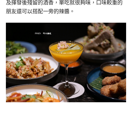
及揮發後殘留的酒香，單吃就很夠味，口味較重的
朋友還可以搭配一旁的辣醬。