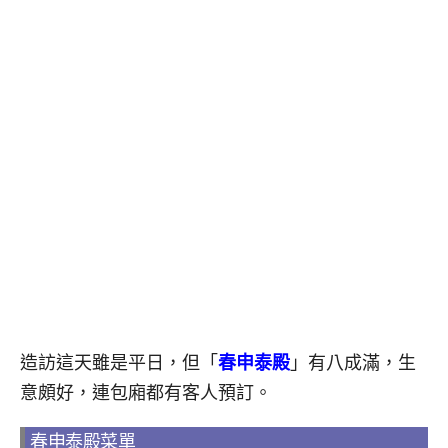
造訪這天雖是平日，但「
春申泰殿
」有八成滿，生
意頗好，連包廂都有客人預訂。
春申泰殿菜單