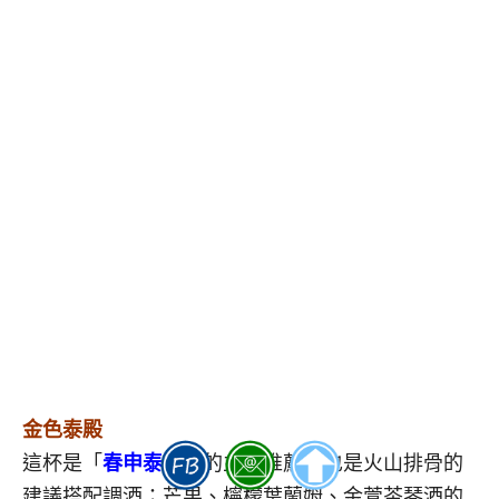
金色泰殿
這杯是「
春申泰殿
」的主打推薦，也是火山排骨的
建議搭配調酒；芒果、檸檬葉蘭姆、金萱茶琴酒的