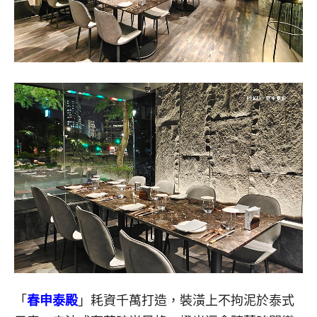
「
春申泰殿
」耗資千萬打造，裝潢上不拘泥於泰式