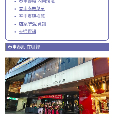
春申泰殿 內用環境
春申泰殿菜單
春申泰殿推薦
店家/景點資訊
交通資訊
春申泰殿 在哪裡