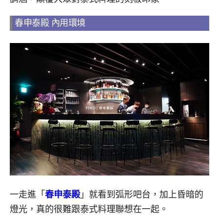
春申泰殿 內用環境
一走進「
春申泰殿
」就看到弧形吧台，加上昏暗的
燈光，真的很難跟泰式料理聯想在一起。