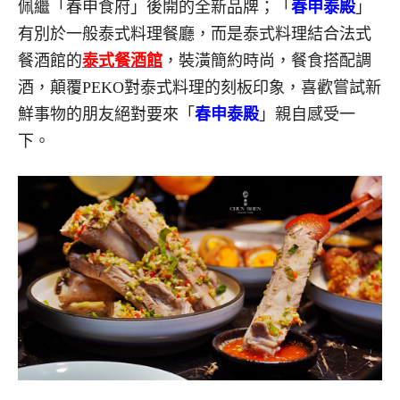
佩繼「春申食府」後開的全新品牌；「
春申泰殿
」
有別於一般泰式料理餐廳，而是泰式料理結合法式
餐酒館的
泰式餐酒館
，裝潢簡約時尚，餐食搭配調
酒，顛覆PEKO對泰式料理的刻板印象，喜歡嘗試新
鮮事物的朋友絕對要來「
春申泰殿
」親自感受一
下。