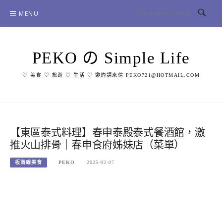
Skip
MENU
to
content
PEKO の Simple Life
♡ 美食 ♡ 旅遊 ♡ 生活 ♡ 邀約請來信 PEKO721@HOTMAIL.COM
【東區泰式料理】春申泰殿泰式餐酒館，激
推火山排骨｜春申食府姊妹店（菜單）
板南線美食
PEKO
2025-02-07